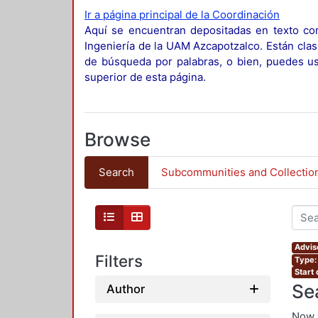
Ir a página principal de la Coordinación
Aquí se encuentran depositadas en texto com
Ingeniería de la UAM Azcapotzalco. Están clas
de búsqueda por palabras, o bien, puedes usa
superior de esta página.
Browse
Search
Subcommunities and Collectio
Advis
Filters
Type:
Start
Se
Author
Now 