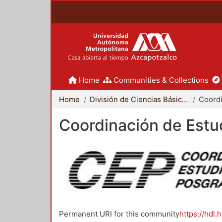
Home
Communities & Collections
Home
División de Ciencias Básicas e Ingeniería
Coordinación de Estu
Permanent URI for this community
https://hdl.