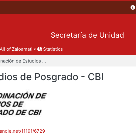
Secretaría de Unidad
All of Zaloamati
Statistics
Coordinación de Estudios de Posgrado - CBI
dios de Posgrado - CBI
handle.net/11191/6729