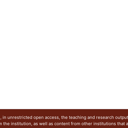
criterio para la precalificación cuando se aplica 
limitaciones contenidas aquí y cuando se diseña 
norma. Debido a que en México es extremadamen
experimentales de conexiones de acero realizada
información experimental de otras fuentes (por 
manera que se apeguen a los parámetros que se u
construidos en México, y de esta manera propon
presente trabajo pretende comparar las respue
de acero con conexiones rígidas ante diferentes
que se han presentado en la ciudad de México, as
el diseño de los marcos con diferentes tipos de 
encuentran en el Manual del ANSI/AISC 358-16. A
modelo analítico no lineal de una estructura de 
modelada en un programa comercial se puede d
cargas dinámicas.
 in unrestricted open access, the teaching and research outpu
he institution, as well as content from other institutions that 