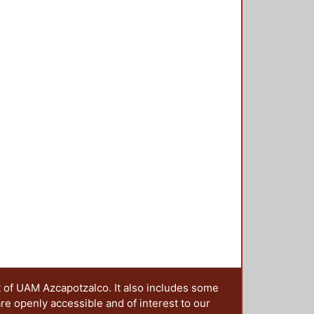
a la estructura que cumpla con las
y se detalla de acuerdo con esta
te limitado el número de pruebas
s es pertinente recopilar
ejemplo, FEMA-355d), de tal
san en los edificios de acero
er recomendaciones de diseño. El
stas máximas de marcos a momento
 tipos de movimientos del suelo
í como evaluar las limitaciones en
conexiones rígidas que se
sí como verificar si con un
acero con conexiones rígidas,
eterminar su comportamiento ante
t of UAM Azcapotzalco. It also includes some
are openly accessible and of interest to our