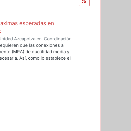
máximas esperadas en
s
Unidad Azcapotzalco. Coordinación
z, Sandra
equieren que las conexiones a
ento (MRA) de ductilidad media y
ecesaria. Así, como lo establece el
 del SAC Joint Venture (FEMA
eptables. Un medio consiste en
 número limitado de especímenes a
 que se utilizarán en una
con un protocolo prescrito en el
SC. Reconociendo que es costoso y
s disposiciones sísmicas del AISC,
nexiones (ANSI/AISC 358-16)
 evaluación analítica y revisión
sión de precalificación de
en esa norma han cumplido con el