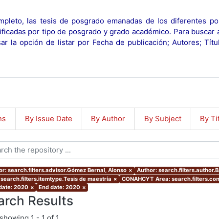
pleto, las tesis de posgrado emanadas de los diferentes po
ificadas por tipo de posgrado y grado académico. Para buscar 
r la opción de listar por Fecha de publicación; Autores; Tít
ns
By Issue Date
By Author
By Subject
By Ti
or: search.filters.advisor.Gómez Bernal, Alonso
×
Author: search.filters.author.B
 search.filters.itemtype.Tesis de maestría
×
CONAHCYT Area: search.filters.c
 date: 2020
×
End date: 2020
×
arch Results
showing
1 - 1 of 1