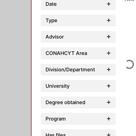
Date
Type
Advisor
CONAHCYT Area
Load
Division/Department
University
Degree obtained
Program
Has files