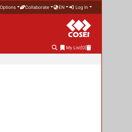
Options
Collaborate
EN
Log In
My List
[0]