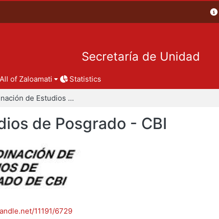
Secretaría de Unidad
All of Zaloamati
Statistics
Coordinación de Estudios de Posgrado - CBI
dios de Posgrado - CBI
handle.net/11191/6729