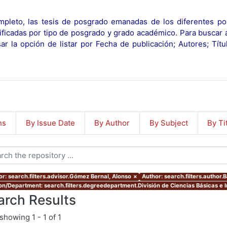
pleto, las tesis de posgrado emanadas de los diferentes po
ificadas por tipo de posgrado y grado académico. Para buscar 
r la opción de listar por Fecha de publicación; Autores; Tít
ns
By Issue Date
By Author
By Subject
By Ti
or: search.filters.advisor.Gómez Bernal, Alonso
×
Author: search.filters.author.B
ion/Department: search.filters.degreedepartment.División de Ciencias Básicas e I
arch Results
showing
1 - 1 of 1