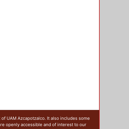
y se detalla de acuerdo con esta
te limitado el número de pruebas
s es pertinente recopilar
ejemplo, FEMA-355d), de tal
san en los edificios de acero
er recomendaciones de diseño. El
stas máximas de marcos a momento
 tipos de movimientos del suelo
í como evaluar las limitaciones en
conexiones rígidas que se
sí como verificar si con un
acero con conexiones rígidas,
eterminar su comportamiento ante
t of UAM Azcapotzalco. It also includes some
are openly accessible and of interest to our