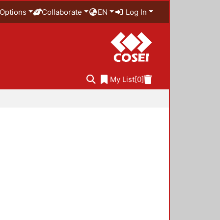
Options
Collaborate
EN
Log In
My List
[0]