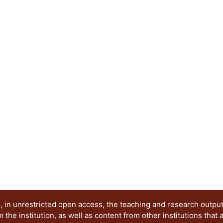
limitaciones contenidas aquí y cuando se diseña 
norma. Debido a que en México es extremadamen
experimentales de conexiones de acero realizada
información experimental de otras fuentes (por 
manera que se apeguen a los parámetros que se u
construidos en México, y de esta manera propon
presente trabajo pretende comparar las respue
de acero con conexiones rígidas ante diferentes
que se han presentado en la ciudad de México, as
el diseño de los marcos con diferentes tipos de 
encuentran en el Manual del ANSI/AISC 358-16. A
modelo analítico no lineal de una estructura de 
modelada en un programa comercial se puede d
cargas dinámicas.
 in unrestricted open access, the teaching and research outpu
he institution, as well as content from other institutions that 