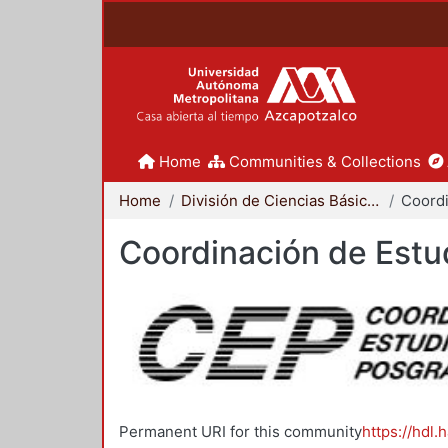
Home
Communities & Collections
Home
División de Ciencias Básicas e Ingeniería
Coordinación de Estu
Permanent URI for this community
https://hdl.