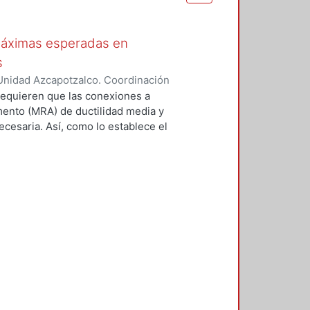
máximas esperadas en
s
Unidad Azcapotzalco. Coordinación
z, Sandra
equieren que las conexiones a
ento (MRA) de ductilidad media y
ecesaria. Así, como lo establece el
 del SAC Joint Venture (FEMA
eptables. Un medio consiste en
 número limitado de especímenes a
 que se utilizarán en una
con un protocolo prescrito en el
SC. Reconociendo que es costoso y
s disposiciones sísmicas del AISC,
nexiones (ANSI/AISC 358-16)
 evaluación analítica y revisión
sión de precalificación de
en esa norma han cumplido con el
a la estructura que cumpla con las