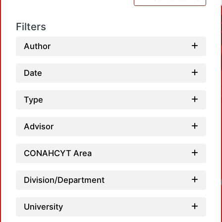
Filters
Author
Date
Type
Advisor
CONAHCYT Area
Division/Department
Loadi
University