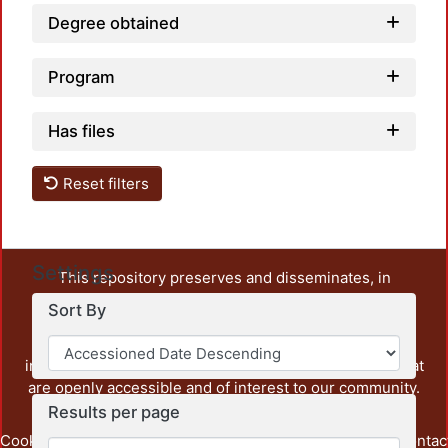
Degree obtained
Program
Has files
Reset filters
Settings
This repository preserves and disseminates, in
unrestricted open access, the teaching and research
Sort By
output of UAM Azcapotzalco. It also includes some
administrative and graphic documents from the
institution, as well as content from other institutions that
are openly accessible and of interest to our community.
Results per page
Cookie
Privacy
End User
Send
footer.link.contac