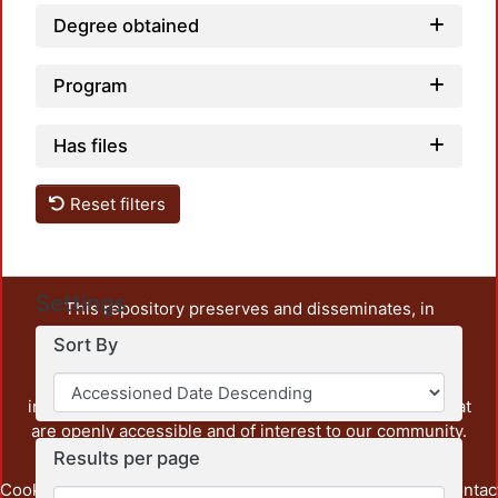
Degree obtained
Program
Has files
Reset filters
Settings
This repository preserves and disseminates, in
unrestricted open access, the teaching and research
Sort By
output of UAM Azcapotzalco. It also includes some
administrative and graphic documents from the
institution, as well as content from other institutions that
are openly accessible and of interest to our community.
Results per page
Cookie
Privacy
End User
Send
footer.link.contac