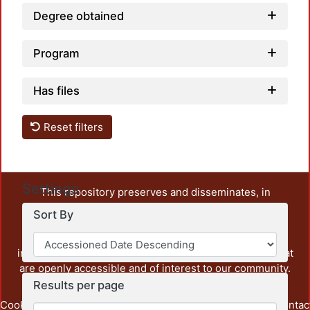
Degree obtained
Program
Has files
Reset filters
Settings
This repository preserves and disseminates, in
unrestricted open access, the teaching and research
Sort By
output of UAM Azcapotzalco. It also includes some
administrative and graphic documents from the
institution, as well as content from other institutions that
are openly accessible and of interest to our community.
Results per page
Cookie
Privacy
End User
Send
footer.link.contac