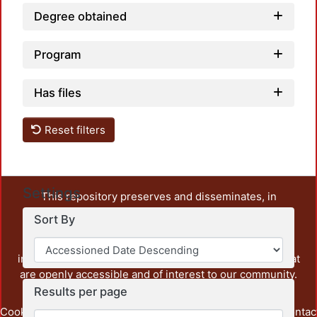
Degree obtained
Program
Has files
Reset filters
Settings
This repository preserves and disseminates, in
unrestricted open access, the teaching and research
Sort By
output of UAM Azcapotzalco. It also includes some
administrative and graphic documents from the
institution, as well as content from other institutions that
are openly accessible and of interest to our community.
Results per page
Cookie
Privacy
End User
Send
footer.link.contac