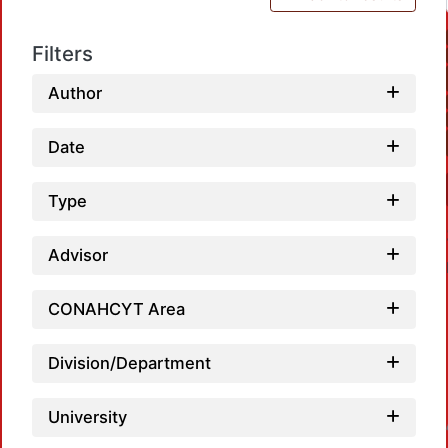
Filters
Author
Date
Type
Advisor
CONAHCYT Area
Division/Department
Loadin
University