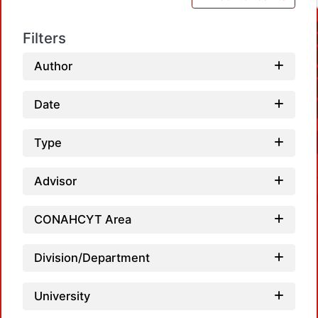
Filters
Author
Date
Type
Advisor
CONAHCYT Area
Division/Department
Loadi
University