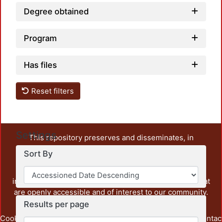
Degree obtained
Program
Has files
Reset filters
Settings
This repository preserves and disseminates, in
unrestricted open access, the teaching and research
Sort By
output of UAM Azcapotzalco. It also includes some
administrative and graphic documents from the
institution, as well as content from other institutions that
are openly accessible and of interest to our community.
Results per page
Cookie
Privacy
End User
Send
footer.link.contac