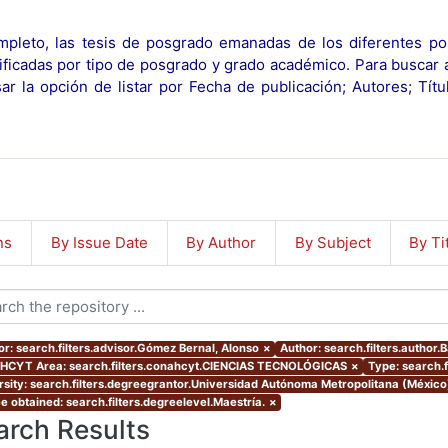
pleto, las tesis de posgrado emanadas de los diferentes po
ificadas por tipo de posgrado y grado académico. Para buscar 
r la opción de listar por Fecha de publicación; Autores; Tít
ns
By Issue Date
By Author
By Subject
By Ti
or: search.filters.advisor.Gómez Bernal, Alonso
×
Author: search.filters.author.B
CYT Area: search.filters.conahcyt.CIENCIAS TECNOLÓGICAS
×
Type: search.f
rsity: search.filters.degreegrantor.Universidad Autónoma Metropolitana (México
e obtained: search.filters.degreelevel.Maestría.
×
arch Results