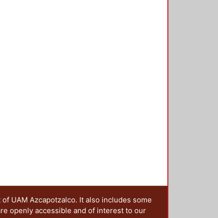
en esa norma han cumplido con el
a la estructura que cumpla con las
y se detalla de acuerdo con esta
te limitado el número de pruebas
s es pertinente recopilar
ejemplo, FEMA-355d), de tal
san en los edificios de acero
er recomendaciones de diseño. El
stas máximas de marcos a momento
 tipos de movimientos del suelo
í como evaluar las limitaciones en
conexiones rígidas que se
sí como verificar si con un
acero con conexiones rígidas,
eterminar su comportamiento ante
t of UAM Azcapotzalco. It also includes some
are openly accessible and of interest to our