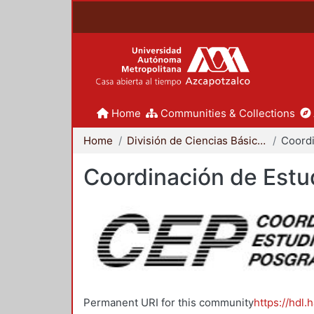
Home
Communities & Collections
Home
División de Ciencias Básicas e Ingeniería
Coordinación de Estu
Permanent URI for this community
https://hdl.