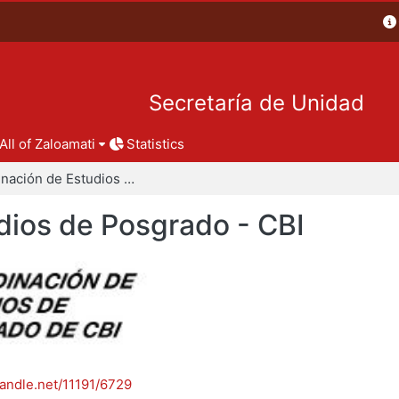
Secretaría de Unidad
All of Zaloamati
Statistics
Coordinación de Estudios de Posgrado - CBI
dios de Posgrado - CBI
handle.net/11191/6729