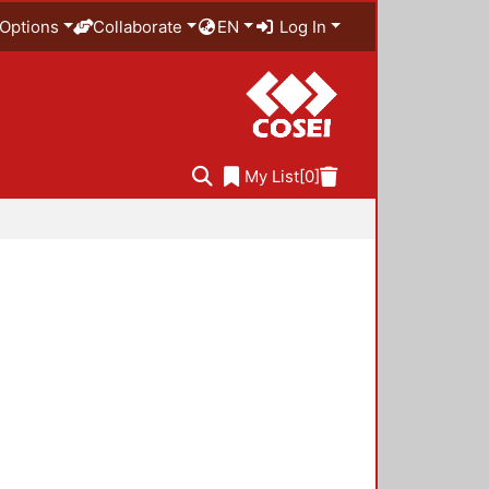
Options
Collaborate
EN
Log In
My List
[0]