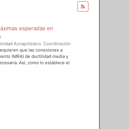
máximas esperadas en
s
Unidad Azcapotzalco. Coordinación
z, Sandra
equieren que las conexiones a
ento (MRA) de ductilidad media y
ecesaria. Así, como lo establece el
 del SAC Joint Venture (FEMA
eptables. Un medio consiste en
 número limitado de especímenes a
 que se utilizarán en una
con un protocolo prescrito en el
SC. Reconociendo que es costoso y
s disposiciones sísmicas del AISC,
nexiones (ANSI/AISC 358-16)
 evaluación analítica y revisión
sión de precalificación de