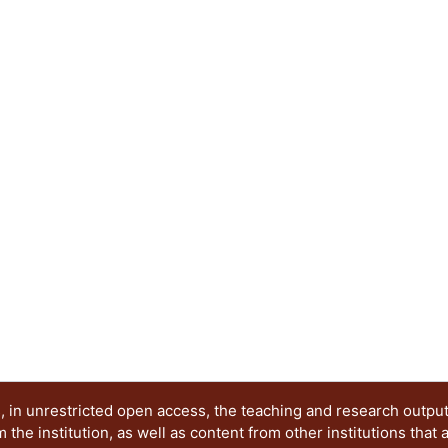
conexiones (CPRP). Las conexiones contenidas 
criterio para la precalificación cuando se aplica 
limitaciones contenidas aquí y cuando se diseña 
norma. Debido a que en México es extremadamen
experimentales de conexiones de acero realizada
información experimental de otras fuentes (por 
manera que se apeguen a los parámetros que se u
construidos en México, y de esta manera propon
presente trabajo pretende comparar las respue
de acero con conexiones rígidas ante diferentes
que se han presentado en la ciudad de México, as
el diseño de los marcos con diferentes tipos de 
encuentran en el Manual del ANSI/AISC 358-16. A
modelo analítico no lineal de una estructura de 
modelada en un programa comercial se puede d
cargas dinámicas.
 in unrestricted open access, the teaching and research outpu
he institution, as well as content from other institutions that 