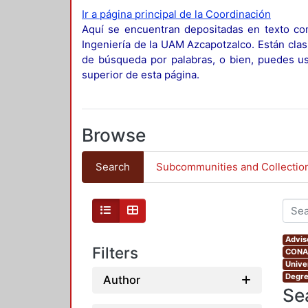
Ir a página principal de la Coordinación
Aquí se encuentran depositadas en texto com
Ingeniería de la UAM Azcapotzalco. Están clas
de búsqueda por palabras, o bien, puedes usa
superior de esta página.
Browse
Search
Subcommunities and Collectio
Advis
Filters
CONAH
Unive
Degre
Author
Se