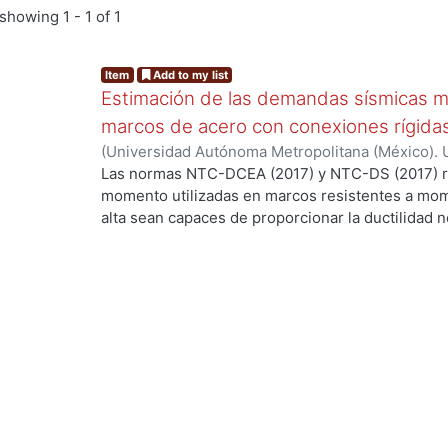
showing
1 - 1 of 1
Item
Add to my list
Estimación de las demandas sísmicas 
marcos de acero con conexiones rígida
(
Universidad Autónoma Metropolitana (México). 
de Servicios de Información.
,
2020
)
Bautista Orti
Las normas NTC-DCEA (2017) y NTC-DS (2017) r
momento utilizadas en marcos resistentes a mom
alta sean capaces de proporcionar la ductilidad n
ANSI/AISC 341-16 a raíz de las recomendaciones
355d, 2000), dos medios de demostración son ac
pruebas específicas del proyecto en las que un
escala completa, que representan las conexiones
estructura, se construyen y prueban de acuerdo 
capítulo K de las disposiciones sísmicas del AI
consume mucho tiempo realizar tales pruebas, la
también establecen la precalificación de las co
consistentes en un riguroso programa de pruebas,
por un organismo independiente, el panel de revi