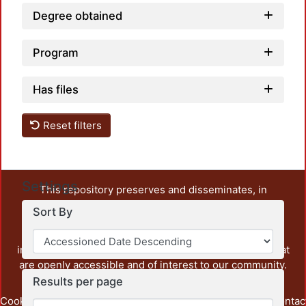
Degree obtained
Program
Has files
Reset filters
Settings
This repository preserves and disseminates, in
unrestricted open access, the teaching and research
Sort By
output of UAM Azcapotzalco. It also includes some
administrative and graphic documents from the
institution, as well as content from other institutions that
are openly accessible and of interest to our community.
Results per page
Cookie
Privacy
End User
Send
footer.link.contac