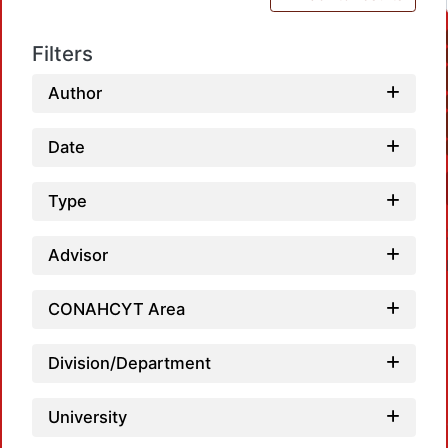
Filters
Author
Date
Type
Advisor
CONAHCYT Area
Division/Department
Loadi
University