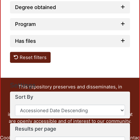
Degree obtained
Program
Has files
Reset filters
Settings
This repository preserves and disseminates, in
unrestricted open access, the teaching and research
Sort By
output of UAM Azcapotzalco. It also includes some
administrative and graphic documents from the
institution, as well as content from other institutions that
are openly accessible and of interest to our community.
Results per page
Cookie
Privacy
End User
Send
footer.link.contac