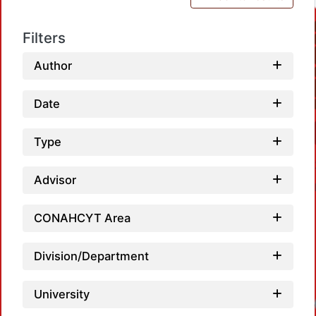
Filters
Author
Date
Type
Advisor
CONAHCYT Area
Division/Department
University
Loadin