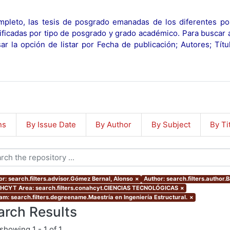
pleto, las tesis de posgrado emanadas de los diferentes po
ificadas por tipo de posgrado y grado académico. Para buscar 
r la opción de listar por Fecha de publicación; Autores; Tít
ns
By Issue Date
By Author
By Subject
By Ti
or: search.filters.advisor.Gómez Bernal, Alonso
×
Author: search.filters.author.B
CYT Area: search.filters.conahcyt.CIENCIAS TECNOLÓGICAS
×
am: search.filters.degreename.Maestría en Ingeniería Estructural.
×
arch Results
showing
1 - 1 of 1