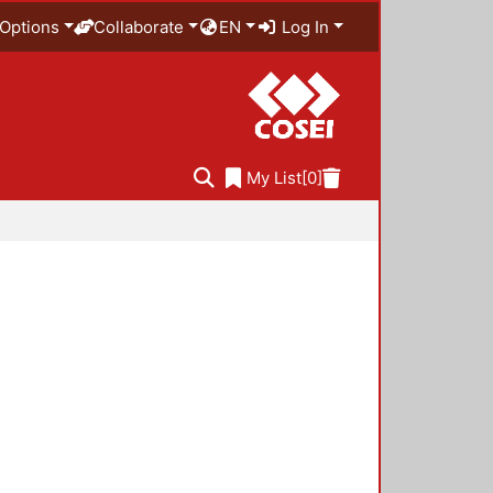
Options
Collaborate
EN
Log In
My List
[0]