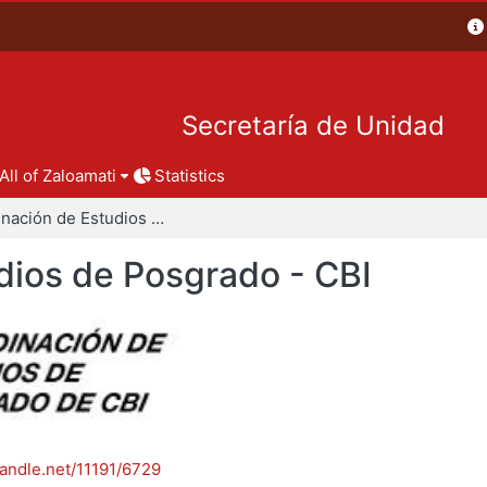
Secretaría de Unidad
All of Zaloamati
Statistics
Coordinación de Estudios de Posgrado - CBI
dios de Posgrado - CBI
handle.net/11191/6729