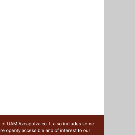
a la estructura que cumpla con las
y se detalla de acuerdo con esta
te limitado el número de pruebas
s es pertinente recopilar
ejemplo, FEMA-355d), de tal
san en los edificios de acero
er recomendaciones de diseño. El
stas máximas de marcos a momento
 tipos de movimientos del suelo
í como evaluar las limitaciones en
conexiones rígidas que se
sí como verificar si con un
acero con conexiones rígidas,
eterminar su comportamiento ante
t of UAM Azcapotzalco. It also includes some
are openly accessible and of interest to our