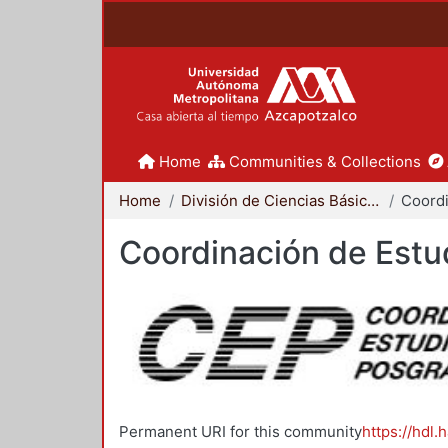
Home
Communities & Collections
Home
División de Ciencias Básicas e Ingeniería
Coordinación de Estu
Permanent URI for this community
https://hdl.