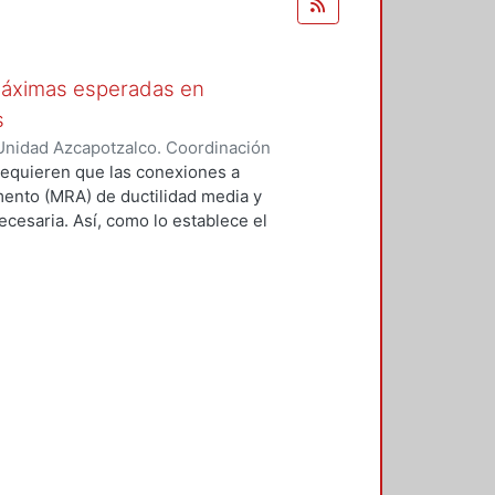
máximas esperadas en
s
Unidad Azcapotzalco. Coordinación
z, Sandra
equieren que las conexiones a
ento (MRA) de ductilidad media y
ecesaria. Así, como lo establece el
 del SAC Joint Venture (FEMA
eptables. Un medio consiste en
 número limitado de especímenes a
 que se utilizarán en una
con un protocolo prescrito en el
SC. Reconociendo que es costoso y
s disposiciones sísmicas del AISC,
nexiones (ANSI/AISC 358-16)
 evaluación analítica y revisión
sión de precalificación de
en esa norma han cumplido con el