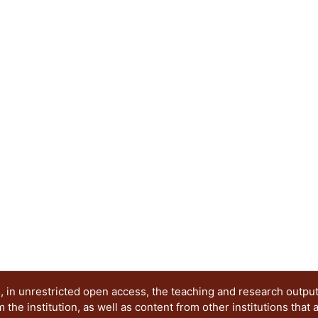
criterio para la precalificación cuando se aplica 
limitaciones contenidas aquí y cuando se diseña 
norma. Debido a que en México es extremadamen
experimentales de conexiones de acero realizada
información experimental de otras fuentes (por 
manera que se apeguen a los parámetros que se u
construidos en México, y de esta manera propon
presente trabajo pretende comparar las respue
de acero con conexiones rígidas ante diferentes
que se han presentado en la ciudad de México, as
el diseño de los marcos con diferentes tipos de 
encuentran en el Manual del ANSI/AISC 358-16. A
modelo analítico no lineal de una estructura de 
modelada en un programa comercial se puede d
cargas dinámicas.
 in unrestricted open access, the teaching and research outpu
he institution, as well as content from other institutions that 