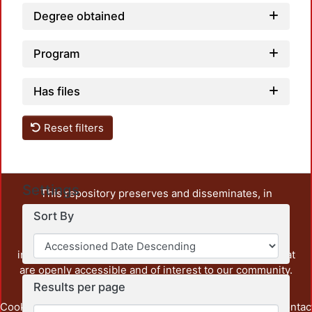
Degree obtained
Program
Has files
Reset filters
Settings
This repository preserves and disseminates, in
unrestricted open access, the teaching and research
Sort By
output of UAM Azcapotzalco. It also includes some
administrative and graphic documents from the
institution, as well as content from other institutions that
are openly accessible and of interest to our community.
Results per page
Cookie
Privacy
End User
Send
footer.link.contac