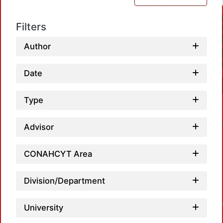
Filters
Author
Date
Type
Advisor
CONAHCYT Area
Division/Department
Loadin
University