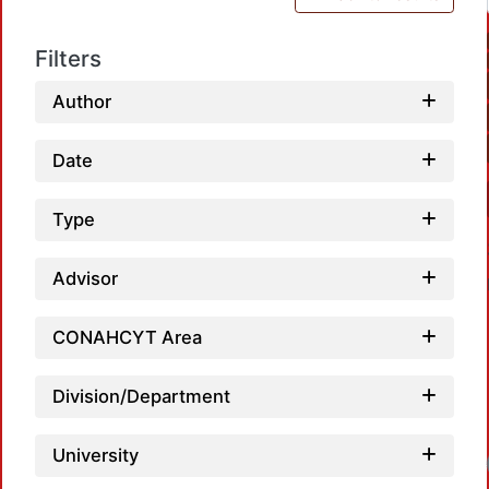
Filters
Author
Date
Type
Advisor
CONAHCYT Area
Division/Department
University
Loadi