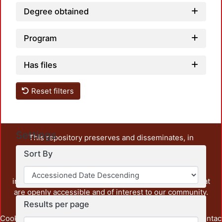
Degree obtained
Program
Has files
Reset filters
Settings
This repository preserves and disseminates, in
unrestricted open access, the teaching and research
Sort By
output of UAM Azcapotzalco. It also includes some
administrative and graphic documents from the
institution, as well as content from other institutions that
are openly accessible and of interest to our community.
Results per page
Cookie
Privacy
End User
Send
footer.link.contac