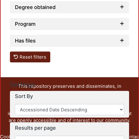
Degree obtained
Program
Has files
Reset filters
Settings
This repository preserves and disseminates, in
unrestricted open access, the teaching and research
Sort By
output of UAM Azcapotzalco. It also includes some
administrative and graphic documents from the
institution, as well as content from other institutions that
are openly accessible and of interest to our community.
Results per page
Cookie
Privacy
End User
Send
footer.link.contac