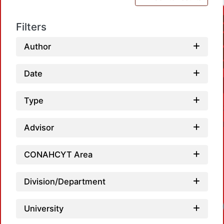
Filters
Author
Date
Type
Advisor
CONAHCYT Area
Division/Department
Loadi
University