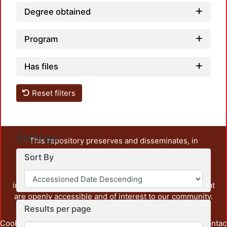
Degree obtained
Program
Has files
Reset filters
Settings
This repository preserves and disseminates, in
unrestricted open access, the teaching and research
Sort By
output of UAM Azcapotzalco. It also includes some
administrative and graphic documents from the
institution, as well as content from other institutions that
are openly accessible and of interest to our community.
Results per page
Cookie
Privacy
End User
Send
footer.link.contac