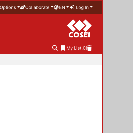
Options
Collaborate
EN
Log In
My List
[0]