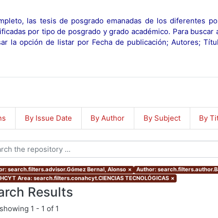
pleto, las tesis de posgrado emanadas de los diferentes po
ificadas por tipo de posgrado y grado académico. Para buscar 
r la opción de listar por Fecha de publicación; Autores; Tít
ns
By Issue Date
By Author
By Subject
By Ti
or: search.filters.advisor.Gómez Bernal, Alonso
×
Author: search.filters.author.B
CYT Area: search.filters.conahcyt.CIENCIAS TECNOLÓGICAS
×
arch Results
showing
1 - 1 of 1