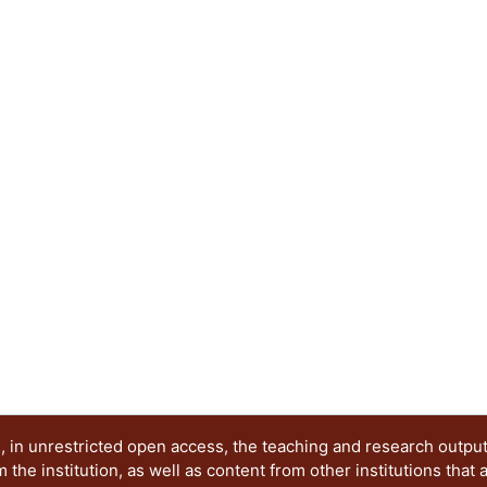
limitaciones contenidas aquí y cuando se diseña 
norma. Debido a que en México es extremadamen
experimentales de conexiones de acero realizada
información experimental de otras fuentes (por 
manera que se apeguen a los parámetros que se u
construidos en México, y de esta manera propon
presente trabajo pretende comparar las respue
de acero con conexiones rígidas ante diferentes
que se han presentado en la ciudad de México, as
el diseño de los marcos con diferentes tipos de 
encuentran en el Manual del ANSI/AISC 358-16. A
modelo analítico no lineal de una estructura de 
modelada en un programa comercial se puede d
cargas dinámicas.
 in unrestricted open access, the teaching and research outpu
he institution, as well as content from other institutions that 