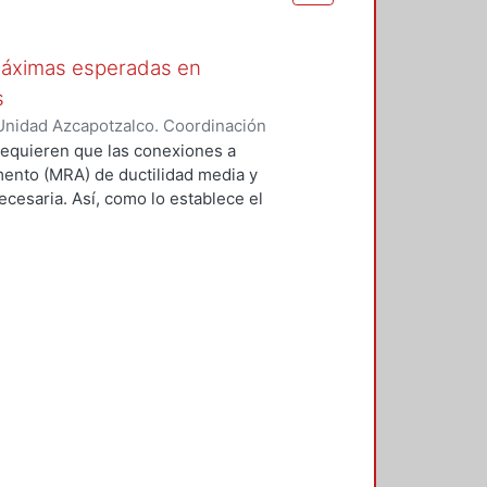
máximas esperadas en
s
Unidad Azcapotzalco. Coordinación
z, Sandra
equieren que las conexiones a
ento (MRA) de ductilidad media y
ecesaria. Así, como lo establece el
 del SAC Joint Venture (FEMA
eptables. Un medio consiste en
 número limitado de especímenes a
 que se utilizarán en una
con un protocolo prescrito en el
SC. Reconociendo que es costoso y
s disposiciones sísmicas del AISC,
nexiones (ANSI/AISC 358-16)
 evaluación analítica y revisión
sión de precalificación de
en esa norma han cumplido con el
a la estructura que cumpla con las