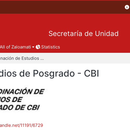
Secretaría de Unidad
All of Zaloamati
Statistics
Coordinación de Estudios de Posgrado - CBI
dios de Posgrado - CBI
handle.net/11191/6729