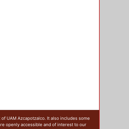
y se detalla de acuerdo con esta
te limitado el número de pruebas
s es pertinente recopilar
ejemplo, FEMA-355d), de tal
san en los edificios de acero
er recomendaciones de diseño. El
stas máximas de marcos a momento
 tipos de movimientos del suelo
í como evaluar las limitaciones en
conexiones rígidas que se
sí como verificar si con un
acero con conexiones rígidas,
eterminar su comportamiento ante
t of UAM Azcapotzalco. It also includes some
are openly accessible and of interest to our