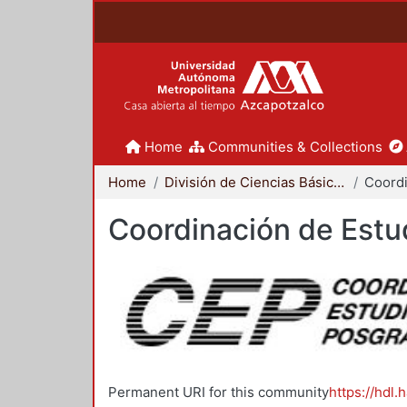
Home
Communities & Collections
Home
División de Ciencias Básicas e Ingeniería
Coordinación de Estu
Permanent URI for this community
https://hdl.