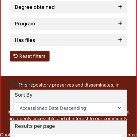
Degree obtained
Program
Has files
Reset filters
Settings
This repository preserves and disseminates, in
unrestricted open access, the teaching and research
Sort By
output of UAM Azcapotzalco. It also includes some
administrative and graphic documents from the
institution, as well as content from other institutions that
are openly accessible and of interest to our community.
Results per page
Cookie
Privacy
End User
Send
footer.link.contac