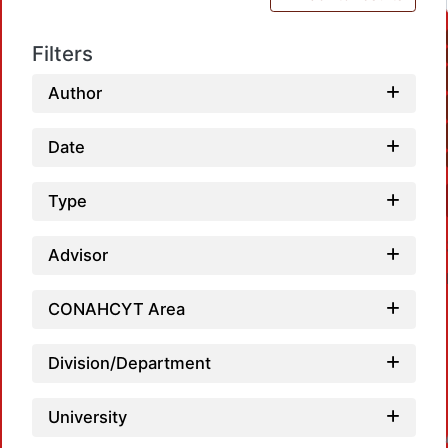
Filters
Author
Date
Type
Advisor
CONAHCYT Area
Division/Department
University
Loadin