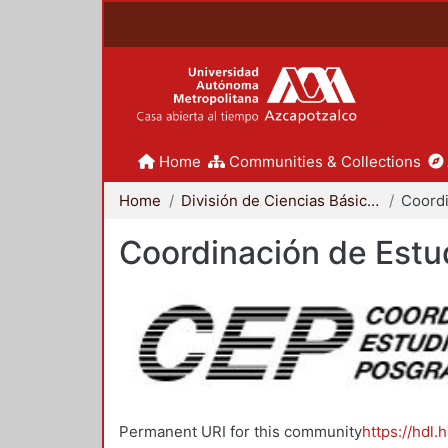
Home
Communities & Collections
Home
División de Ciencias Básicas e Ingeniería
Coordinación de Estu
Permanent URI for this community
https://hdl.