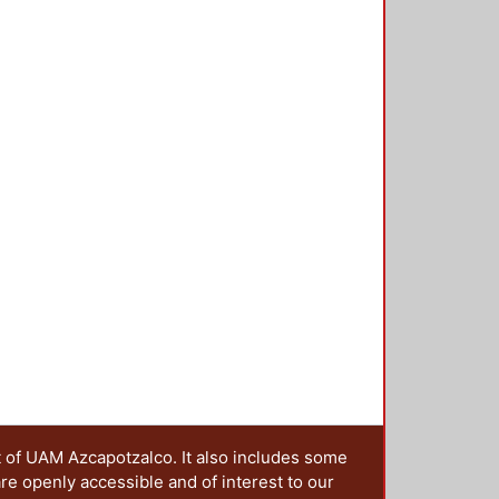
s CFT de acuerdo a NTC
0-10. Se determinan los diagramas
para conocer su resistencia a
eno de los modelos para ductilidad
ño por capacidad tanto en la
eada. Se describen los tipos de
ompuestas CFT (conexión con
no y con diafragma
d de una conexión de este tipo,
entos y cortantes máximos
elementos, criterio columna fuerte
nte se tratan los tipos de
erios de diseño para la conexión
l comportamiento de los modelos
neal “pushover”. Se determinan las
structurales y se analizan los
emás, se estiman los factores de
 modelos estructurales. En el
t of UAM Azcapotzalco. It also includes some
eales de los modelos estructurales;
are openly accessible and of interest to our