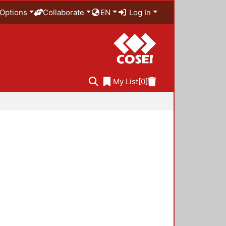
Options
Collaborate
EN
Log In
My List
[0]