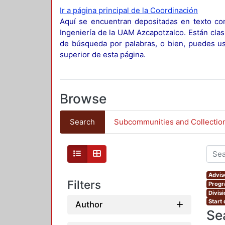
Ir a página principal de la Coordinación
Aquí se encuentran depositadas en texto com
Ingeniería de la UAM Azcapotzalco. Están clas
de búsqueda por palabras, o bien, puedes usa
superior de esta página.
Browse
Search
Subcommunities and Collectio
Advis
Filters
Progr
Divis
Start
Author
Se