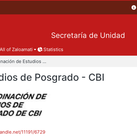
Secretaría de Unidad
All of Zaloamati
Statistics
Coordinación de Estudios de Posgrado - CBI
dios de Posgrado - CBI
handle.net/11191/6729