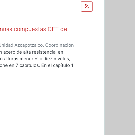
lumnas compuestas CFT de
Unidad Azcapotzalco. Coordinación
arragán, Édgar Noé
n acero de alta resistencia, en
n alturas menores a diez niveles,
e en 7 capítulos. En el capítulo 1
e construcción compuesta y el
pítulo 2 se presentan los
 de algunos estudios analíticos y
 Japón sobre columnas
 el capítulo 3 se aborda la
ctilidad estructurales a estudiar.
a estudiar. Se plantean los
mnas compuestas CFT (sección de
 resistencia a compresión del
lculo de la resistencia a