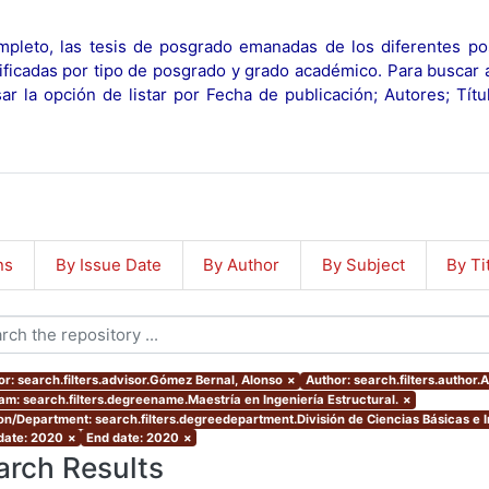
pleto, las tesis de posgrado emanadas de los diferentes po
ificadas por tipo de posgrado y grado académico. Para buscar 
r la opción de listar por Fecha de publicación; Autores; Tít
ns
By Issue Date
By Author
By Subject
By Ti
or: search.filters.advisor.Gómez Bernal, Alonso
×
Author: search.filters.author
am: search.filters.degreename.Maestría en Ingeniería Estructural.
×
ion/Department: search.filters.degreedepartment.División de Ciencias Básicas e I
 date: 2020
×
End date: 2020
×
arch Results