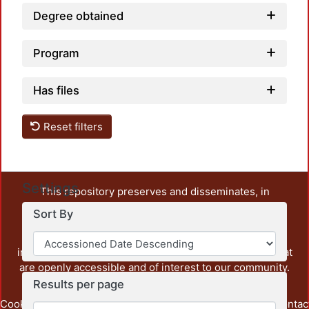
Degree obtained
Program
Has files
Reset filters
Settings
This repository preserves and disseminates, in
unrestricted open access, the teaching and research
Sort By
output of UAM Azcapotzalco. It also includes some
administrative and graphic documents from the
institution, as well as content from other institutions that
are openly accessible and of interest to our community.
Results per page
Cookie
Privacy
End User
Send
footer.link.contac