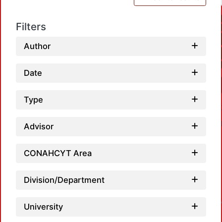
Filters
Author
Date
Type
Advisor
CONAHCYT Area
Division/Department
Loadi
University