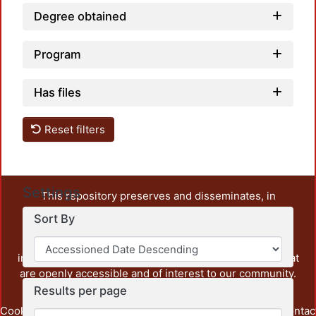
Degree obtained
Program
Has files
Reset filters
Settings
This repository preserves and disseminates, in
unrestricted open access, the teaching and research
Sort By
output of UAM Azcapotzalco. It also includes some
administrative and graphic documents from the
institution, as well as content from other institutions that
are openly accessible and of interest to our community.
Results per page
Cookie
Privacy
End User
Send
footer.link.contac