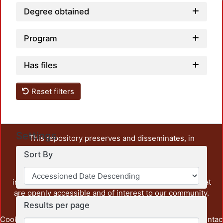
Degree obtained
Program
Has files
Reset filters
Settings
This repository preserves and disseminates, in
unrestricted open access, the teaching and research
Sort By
output of UAM Azcapotzalco. It also includes some
administrative and graphic documents from the
institution, as well as content from other institutions that
are openly accessible and of interest to our community.
Results per page
Cookie
Privacy
End User
Send
footer.link.contac