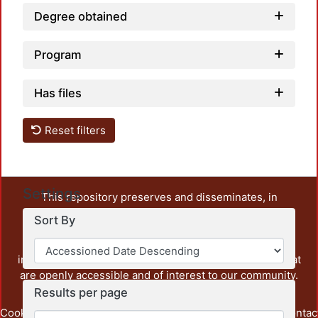
Degree obtained
Program
Has files
Reset filters
Settings
This repository preserves and disseminates, in
unrestricted open access, the teaching and research
Sort By
output of UAM Azcapotzalco. It also includes some
administrative and graphic documents from the
institution, as well as content from other institutions that
are openly accessible and of interest to our community.
Results per page
Cookie
Privacy
End User
Send
footer.link.contac