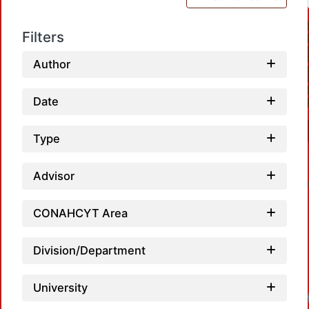
Filters
Author
Date
Type
Advisor
CONAHCYT Area
Division/Department
University
Loadi