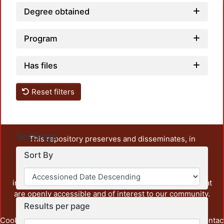
Degree obtained
Program
Has files
Reset filters
Settings
This repository preserves and disseminates, in
unrestricted open access, the teaching and research
Sort By
output of UAM Azcapotzalco. It also includes some
administrative and graphic documents from the
institution, as well as content from other institutions that
are openly accessible and of interest to our community.
Results per page
Cookie
Privacy
End User
Send
footer.link.contac