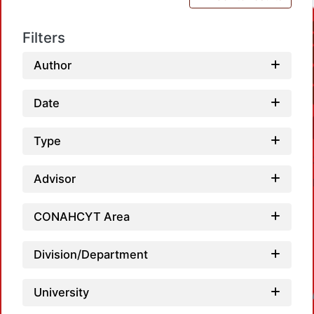
Filters
Author
Date
Type
Advisor
CONAHCYT Area
Division/Department
Loadin
University