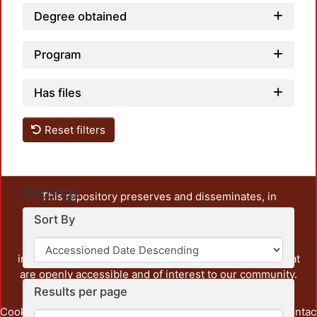
Degree obtained
Program
Has files
Reset filters
Settings
This repository preserves and disseminates, in
unrestricted open access, the teaching and research
Sort By
output of UAM Azcapotzalco. It also includes some
administrative and graphic documents from the
institution, as well as content from other institutions that
are openly accessible and of interest to our community.
Results per page
Cookie
Privacy
End User
Send
footer.link.contac