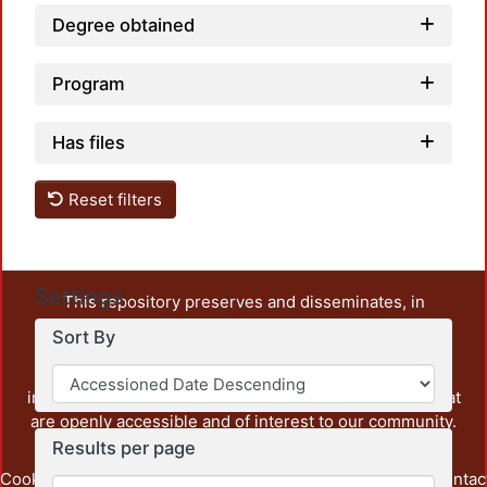
Degree obtained
Program
Has files
Reset filters
Settings
This repository preserves and disseminates, in
unrestricted open access, the teaching and research
Sort By
output of UAM Azcapotzalco. It also includes some
administrative and graphic documents from the
institution, as well as content from other institutions that
are openly accessible and of interest to our community.
Results per page
Cookie
Privacy
End User
Send
footer.link.contac