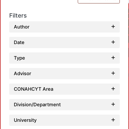
Filters
Author
Date
Type
Advisor
CONAHCYT Area
Division/Department
Loadi
University