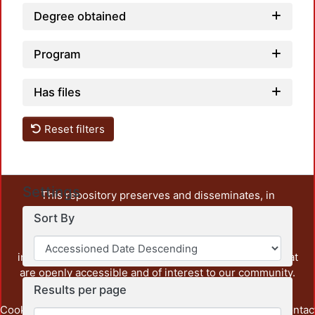
Degree obtained
Program
Has files
Reset filters
Settings
This repository preserves and disseminates, in
unrestricted open access, the teaching and research
Sort By
output of UAM Azcapotzalco. It also includes some
administrative and graphic documents from the
institution, as well as content from other institutions that
are openly accessible and of interest to our community.
Results per page
Cookie
Privacy
End User
Send
footer.link.contac