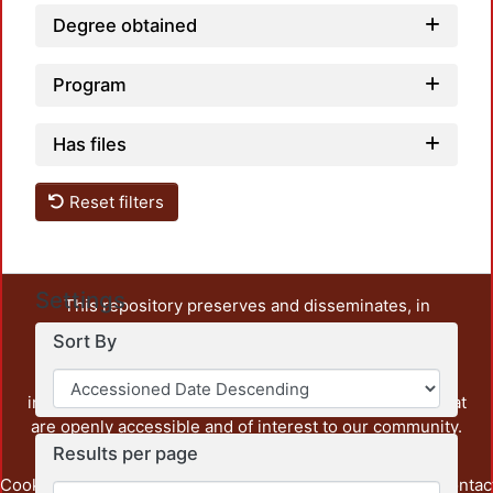
Degree obtained
Program
Has files
Reset filters
Settings
This repository preserves and disseminates, in
unrestricted open access, the teaching and research
Sort By
output of UAM Azcapotzalco. It also includes some
administrative and graphic documents from the
institution, as well as content from other institutions that
are openly accessible and of interest to our community.
Results per page
Cookie
Privacy
End User
Send
footer.link.contac