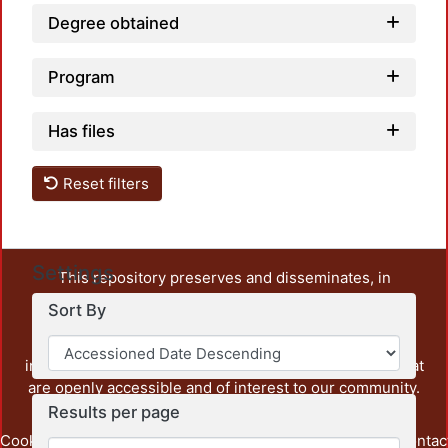
Degree obtained
Program
Has files
Reset filters
Settings
This repository preserves and disseminates, in
unrestricted open access, the teaching and research
Sort By
output of UAM Azcapotzalco. It also includes some
administrative and graphic documents from the
institution, as well as content from other institutions that
are openly accessible and of interest to our community.
Results per page
Cookie
Privacy
End User
Send
footer.link.contac