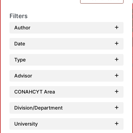
Filters
Author
Date
Type
Advisor
CONAHCYT Area
Loadi
Division/Department
University