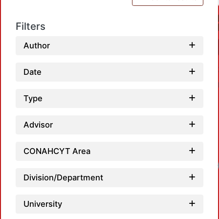
Filters
Author
Date
Type
Advisor
CONAHCYT Area
Loadi
Division/Department
University