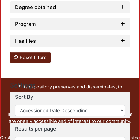
Degree obtained
Program
Has files
Reset filters
Settings
This repository preserves and disseminates, in
unrestricted open access, the teaching and research
Sort By
output of UAM Azcapotzalco. It also includes some
administrative and graphic documents from the
institution, as well as content from other institutions that
are openly accessible and of interest to our community.
Results per page
Cookie
Privacy
End User
Send
footer.link.contac