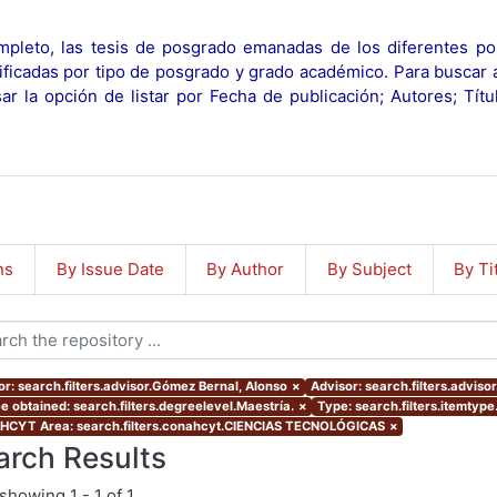
pleto, las tesis de posgrado emanadas de los diferentes po
ificadas por tipo de posgrado y grado académico. Para buscar 
r la opción de listar por Fecha de publicación; Autores; Tít
ns
By Issue Date
By Author
By Subject
By Ti
or: search.filters.advisor.Gómez Bernal, Alonso
×
Advisor: search.filters.adviso
e obtained: search.filters.degreelevel.Maestría.
×
Type: search.filters.itemtype
CYT Area: search.filters.conahcyt.CIENCIAS TECNOLÓGICAS
×
arch Results
showing
1 - 1 of 1