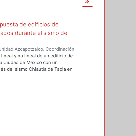
spuesta de edificios de
ñados durante el sismo del
Unidad Azcapotzalco. Coordinación
Hidalgo, Alexia Yolanda
lineal y no lineal de un edificio de
la Ciudad de México con un
és del sismo Chiautla de Tapia en
s fachadas y divisorios. Estos
ABS y RUAUMOKO3D, con diferentes
s los muros de la estructura (de
 y por último sin ningún muro,
odelo adicional donde se redujeron
emejanza con un modelo donde se
entos. Los resultados de estos
nes para una propuesta de
je para representar la respuesta
na y con ello disminuir los efectos