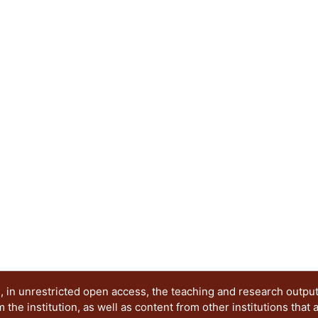
de torsión que comúnmente tienen este tipo de e
 in unrestricted open access, the teaching and research outpu
he institution, as well as content from other institutions that 