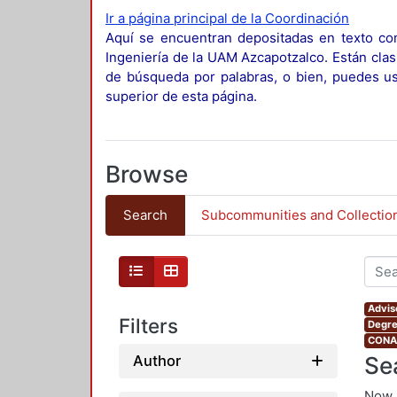
Ir a página principal de la Coordinación
Aquí se encuentran depositadas en texto com
Ingeniería de la UAM Azcapotzalco. Están clas
de búsqueda por palabras, o bien, puedes usa
superior de esta página.
Browse
Search
Subcommunities and Collectio
Advis
Filters
Degre
CONAH
Se
Author
Now 