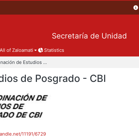
Secretaría de Unidad
All of Zaloamati
Statistics
Coordinación de Estudios de Posgrado - CBI
dios de Posgrado - CBI
handle.net/11191/6729