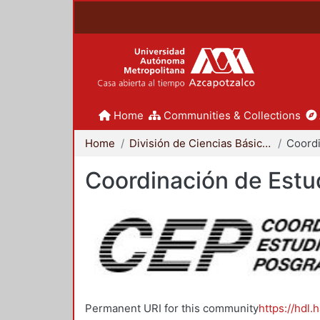
Home
Communities & Collections
Home
División de Ciencias Básicas e Ingeniería
Coordinación de Estu
Permanent URI for this community
https://hdl.