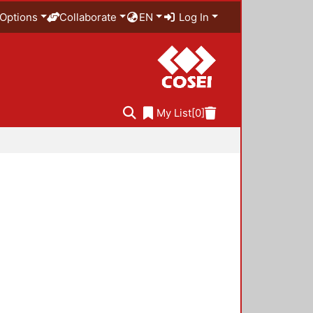
Options
Collaborate
EN
Log In
My List
[0]