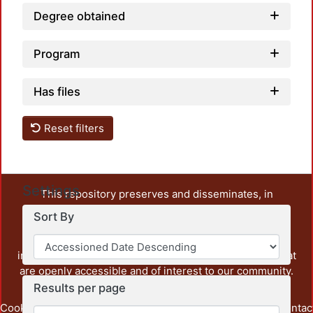
Degree obtained
Program
Has files
Reset filters
Settings
This repository preserves and disseminates, in
unrestricted open access, the teaching and research
Sort By
output of UAM Azcapotzalco. It also includes some
administrative and graphic documents from the
institution, as well as content from other institutions that
are openly accessible and of interest to our community.
Results per page
Cookie
Privacy
End User
Send
footer.link.contac