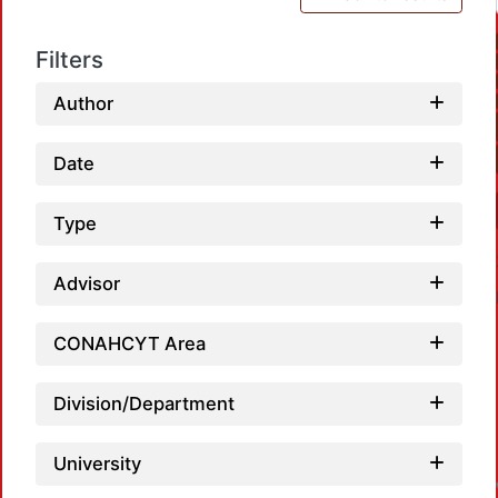
Filters
Author
Date
Type
Advisor
CONAHCYT Area
Division/Department
Loa
University