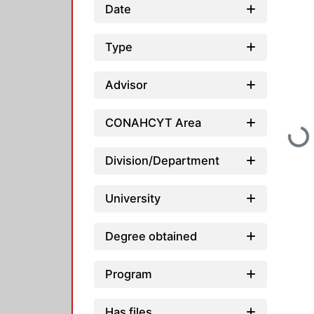
Date
Type
Advisor
CONAHCYT Area
Loadin
Division/Department
University
Degree obtained
Program
Has files