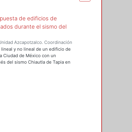
spuesta de edificios de
ñados durante el sismo del
Unidad Azcapotzalco. Coordinación
Hidalgo, Alexia Yolanda
lineal y no lineal de un edificio de
la Ciudad de México con un
és del sismo Chiautla de Tapia en
s fachadas y divisorios. Estos
ABS y RUAUMOKO3D, con diferentes
s los muros de la estructura (de
 y por último sin ningún muro,
odelo adicional donde se redujeron
emejanza con un modelo donde se
entos. Los resultados de estos
nes para una propuesta de
je para representar la respuesta
na y con ello disminuir los efectos