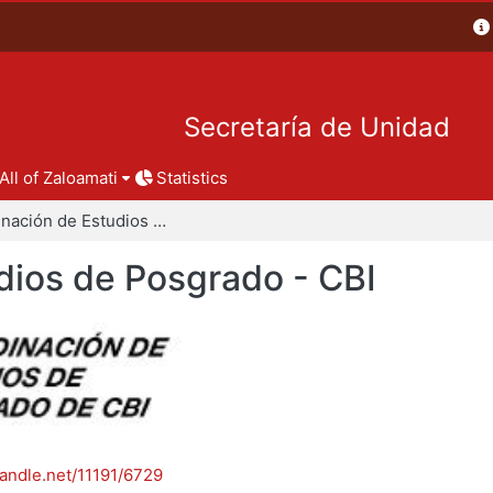
Secretaría de Unidad
All of Zaloamati
Statistics
Coordinación de Estudios de Posgrado - CBI
dios de Posgrado - CBI
handle.net/11191/6729