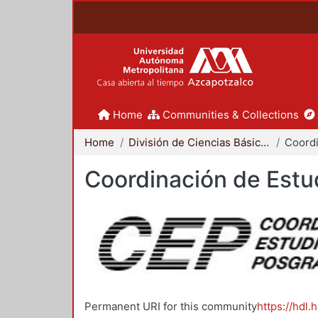
Home
Communities & Collections
Home
División de Ciencias Básicas e Ingeniería
Coordinación de Estu
Permanent URI for this community
https://hdl.