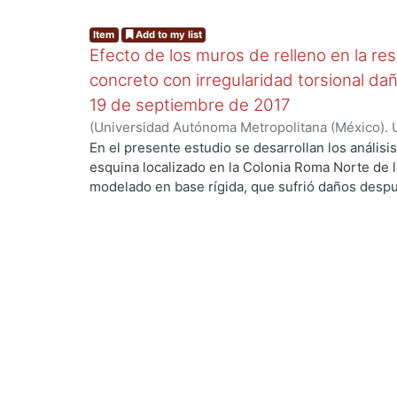
Item
Add to my list
Efecto de los muros de relleno en la re
concreto con irregularidad torsional da
19 de septiembre de 2017
(
Universidad Autónoma Metropolitana (México). 
de Servicios de Información.
,
2020-06-01
)
Tovar 
En el presente estudio se desarrollan los análisis 
esquina localizado en la Colonia Roma Norte de 
g...
modelado en base rígida, que sufrió daños despu
Puebla de 2017 principalmente en los muros de la
modelos se desarrollaron en los softwares ET
densidades de muros, es decir considerando todo
relleno y de partición), solo los muros de relleno
aunque para los análisis lineales se anexó un m
las propiedades de los materiales para hacer s
considera la reducción de la rigidez de los elem
ejemplares se enfocan en realizar recomendacio
configuración de densidad de muros en el modela
más cercana a la real de una edificación de esqui