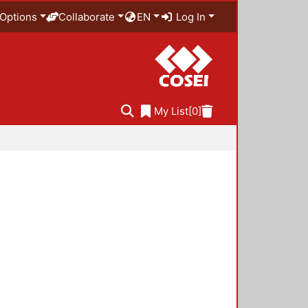
Options
Collaborate
EN
Log In
My List
[0]