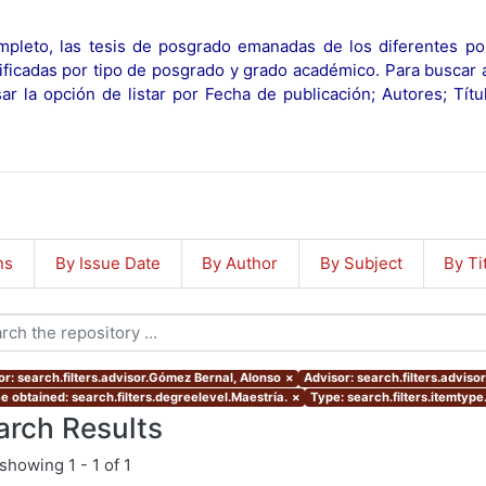
pleto, las tesis de posgrado emanadas de los diferentes po
ificadas por tipo de posgrado y grado académico. Para buscar 
r la opción de listar por Fecha de publicación; Autores; Tít
ns
By Issue Date
By Author
By Subject
By Ti
or: search.filters.advisor.Gómez Bernal, Alonso
×
Advisor: search.filters.adviso
e obtained: search.filters.degreelevel.Maestría.
×
Type: search.filters.itemtype
arch Results
showing
1 - 1 of 1