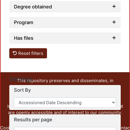
Degree obtained
Program
Has files
Reset filters
Settings
This repository preserves and disseminates, in
unrestricted open access, the teaching and research
Sort By
output of UAM Azcapotzalco. It also includes some
administrative and graphic documents from the
institution, as well as content from other institutions that
are openly accessible and of interest to our community.
Results per page
Cookie
Privacy
End User
Send
footer.link.contac