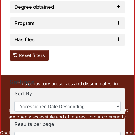
Degree obtained
Program
Has files
Reset filters
Settings
This repository preserves and disseminates, in
unrestricted open access, the teaching and research
Sort By
output of UAM Azcapotzalco. It also includes some
administrative and graphic documents from the
institution, as well as content from other institutions that
are openly accessible and of interest to our community.
Results per page
Cookie
Privacy
End User
Send
footer.link.contac