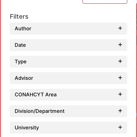
Filters
Author
Date
Type
Advisor
CONAHCYT Area
Division/Department
Loadin
University