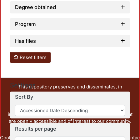
Degree obtained
Program
Has files
Reset filters
Settings
This repository preserves and disseminates, in
unrestricted open access, the teaching and research
Sort By
output of UAM Azcapotzalco. It also includes some
administrative and graphic documents from the
institution, as well as content from other institutions that
are openly accessible and of interest to our community.
Results per page
Cookie
Privacy
End User
Send
footer.link.contac