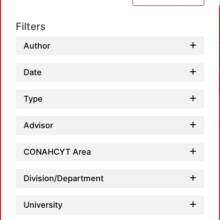
Filters
Author
Date
Type
Advisor
CONAHCYT Area
Division/Department
Loadi
University