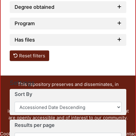
Degree obtained
Program
Has files
Reset filters
Settings
This repository preserves and disseminates, in
unrestricted open access, the teaching and research
Sort By
output of UAM Azcapotzalco. It also includes some
administrative and graphic documents from the
institution, as well as content from other institutions that
are openly accessible and of interest to our community.
Results per page
Cookie
Privacy
End User
Send
footer.link.contac