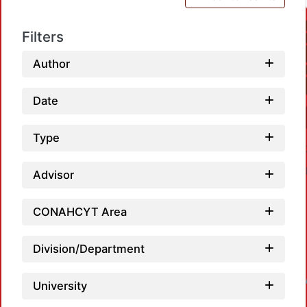
Filters
Author
Date
Type
Advisor
CONAHCYT Area
Division/Department
Loadin
University