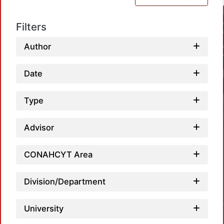
Filters
Author
Date
Type
Advisor
CONAHCYT Area
Division/Department
Loadi
University