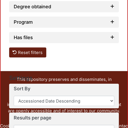
Degree obtained
Program
Has files
Reset filters
Settings
This repository preserves and disseminates, in
unrestricted open access, the teaching and research
Sort By
output of UAM Azcapotzalco. It also includes some
administrative and graphic documents from the
institution, as well as content from other institutions that
are openly accessible and of interest to our community.
Results per page
Cookie
Privacy
End User
Send
footer.link.contac