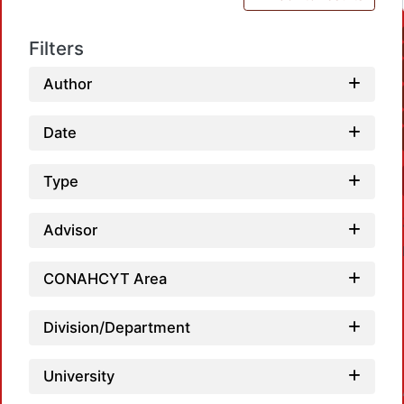
Filters
Author
Date
Type
Advisor
CONAHCYT Area
Division/Department
Loadi
University