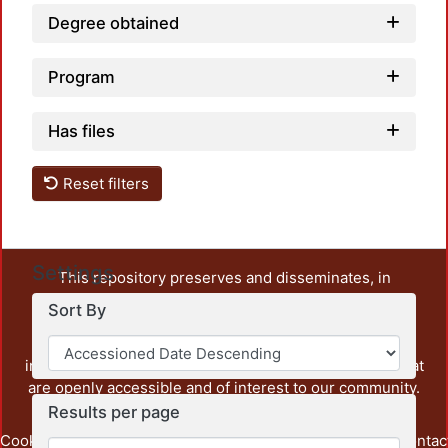
Degree obtained
Program
Has files
Reset filters
Settings
This repository preserves and disseminates, in
unrestricted open access, the teaching and research
Sort By
output of UAM Azcapotzalco. It also includes some
administrative and graphic documents from the
institution, as well as content from other institutions that
are openly accessible and of interest to our community.
Results per page
Cookie
Privacy
End User
Send
footer.link.contac