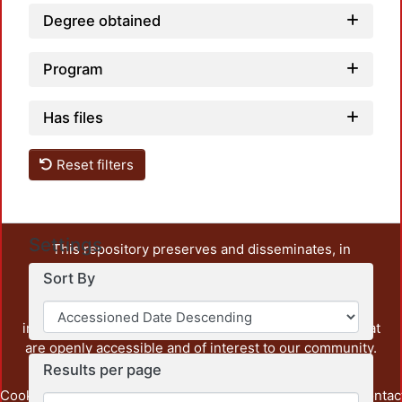
Degree obtained
Program
Has files
Reset filters
Settings
This repository preserves and disseminates, in
unrestricted open access, the teaching and research
Sort By
output of UAM Azcapotzalco. It also includes some
administrative and graphic documents from the
institution, as well as content from other institutions that
are openly accessible and of interest to our community.
Results per page
Cookie
Privacy
End User
Send
footer.link.contac