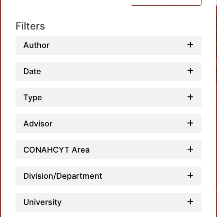
Filters
Author
Date
Type
Advisor
CONAHCYT Area
Division/Department
Loadin
University