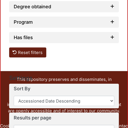
Degree obtained
Program
Has files
Reset filters
Settings
This repository preserves and disseminates, in
unrestricted open access, the teaching and research
Sort By
output of UAM Azcapotzalco. It also includes some
administrative and graphic documents from the
institution, as well as content from other institutions that
are openly accessible and of interest to our community.
Results per page
Cookie
Privacy
End User
Send
footer.link.contac