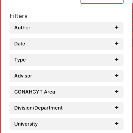
Filters
Author
Date
Type
Advisor
CONAHCYT Area
Load
Division/Department
University