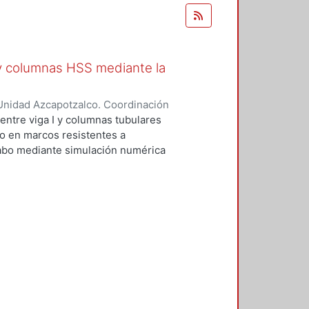
 y columnas HSS mediante la
Unidad Azcapotzalco. Coordinación
ralta, José Israel
ntre viga I y columnas tubulares
so en marcos resistentes a
 cabo mediante simulación numérica
divide en tres secciones, en la
imentales de las cuales se
delos se estudiaron diferentes
ales y, como resultado de este
elo constitutivo que se utilizaron
 En la segunda sección se estudió
eto en la simulación numérica. Se
y entendimiento de este modelo
ncia las pruebes experimentales
las cuales se obtuvieron cuatro