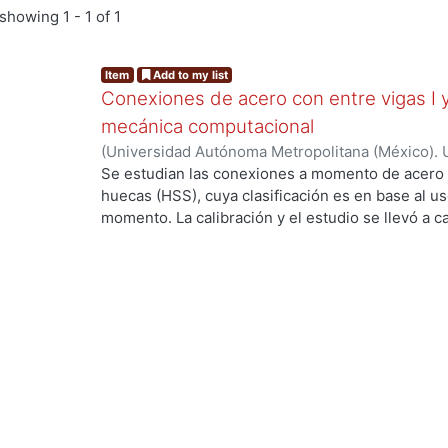
showing
1 - 1 of 1
Item
Add to my list
Conexiones de acero con entre vigas I
mecánica computacional
(
Universidad Autónoma Metropolitana (México). 
de Servicios de Información.
,
2020-11
)
Tenorio Pe
Se estudian las conexiones a momento de acero e
huecas (HSS), cuya clasificación es en base al u
momento. La calibración y el estudio se llevó a
ing...
con el programa ANSYS Workbench. El estudio se 
primera sección se calibraron dos pruebas exper
realizaron seis modelos diferentes. En estos mo
capacidades del modelo constitutivo para los met
estudio, se establecieron las capacidades del mod
para los posteriores modelos que se estudiaron.
el modelo constitutivo para representar al concr
estudiaron modelos básicos para la calibración 
constitutivo. Se utilizó nuevamente como refere
referenciadas como Conexión A y Conexión B; de 