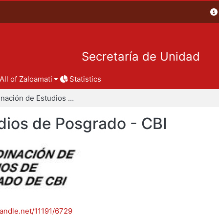
Secretaría de Unidad
All of Zaloamati
Statistics
Coordinación de Estudios de Posgrado - CBI
dios de Posgrado - CBI
handle.net/11191/6729