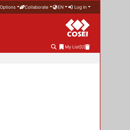
Options
Collaborate
EN
Log In
My List
[0]