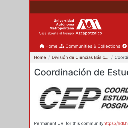
Home
Communities & Collections
Home
División de Ciencias Básicas e Ingeniería
Coordinación de Estu
Permanent URI for this community
https://hdl.