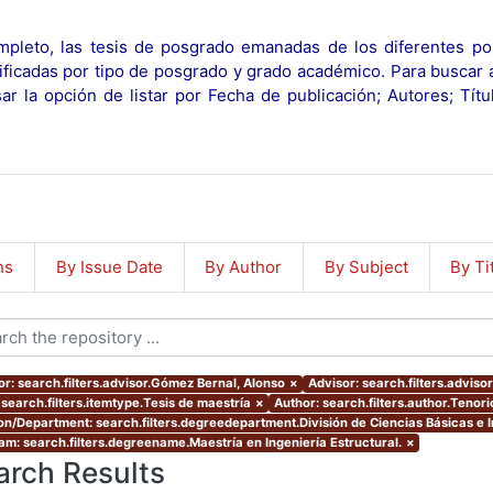
pleto, las tesis de posgrado emanadas de los diferentes po
ificadas por tipo de posgrado y grado académico. Para buscar 
r la opción de listar por Fecha de publicación; Autores; Tít
ns
By Issue Date
By Author
By Subject
By Ti
or: search.filters.advisor.Gómez Bernal, Alonso
×
Advisor: search.filters.adviso
 search.filters.itemtype.Tesis de maestría
×
Author: search.filters.author.Tenorio
ion/Department: search.filters.degreedepartment.División de Ciencias Básicas e I
am: search.filters.degreename.Maestría en Ingeniería Estructural.
×
arch Results