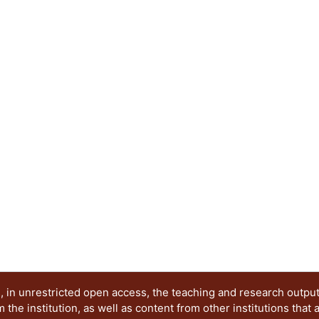
modelos. A dos de estos se les rellenó la colum
modelos se les aplicó un patrón de desplazamie
resultados de la simulación numérica entre cada 
propusieron tres conexiones diferentes, se obtu
en tres de ellos se rellenó la columna HSS con c
obtenidos, se muestran gráficamente el aporte q
concreto sobre sistema. Como resultado de este 
comportamiento suficientemente aproximado al 
experimentales. Con esto se propusieron y estud
cuales no se contaban con pruebas experimenta
referencia para definir su comportamiento estruc
fallas de las conexiones. Además, se plantean u
el uso del programa ANSYS Workbench, se muest
dos modelos constitutivos y se definen sus alcan
 in unrestricted open access, the teaching and research outpu
he institution, as well as content from other institutions that 