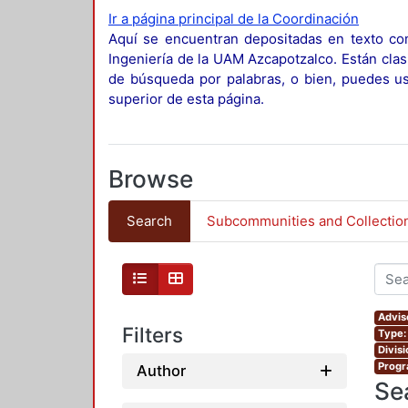
Ir a página principal de la Coordinación
Aquí se encuentran depositadas en texto com
Ingeniería de la UAM Azcapotzalco. Están clas
de búsqueda por palabras, o bien, puedes usa
superior de esta página.
Browse
Search
Subcommunities and Collectio
Advis
Filters
Type:
Divis
Progr
Author
Se