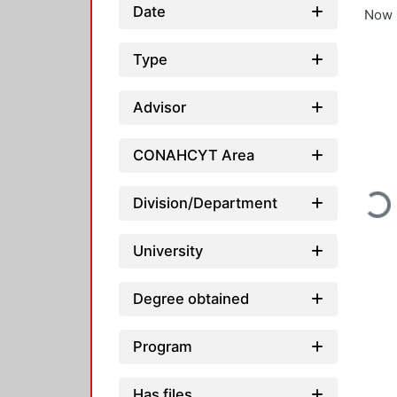
Date
Now 
Type
Advisor
CONAHCYT Area
Division/Department
Load
University
Degree obtained
Program
Has files