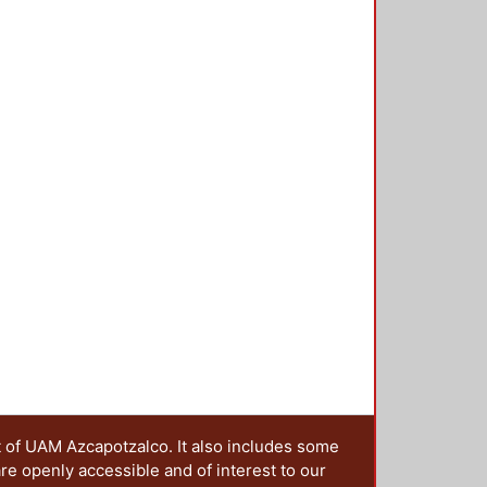
na HSS con concreto. A estos
nto para poder comparar los
conexión. En la tercera sección se
vieron seis modelos de los cuales
oncreto. En base a los resultados
ue tiene la columna rellena con
trabajo se obtuvo un
reportado en las pruebas
iaron tres conexiones de las
les, obteniendo un marco de
tural, incluyendo las posibles
na serie de recomendaciones para
ra el procedimiento para asignar
ces y limitantes.
t of UAM Azcapotzalco. It also includes some
are openly accessible and of interest to our