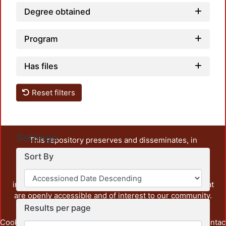
Degree obtained
Program
Has files
Reset filters
Settings
This repository preserves and disseminates, in
unrestricted open access, the teaching and research
Sort By
output of UAM Azcapotzalco. It also includes some
administrative and graphic documents from the
institution, as well as content from other institutions that
are openly accessible and of interest to our community.
Results per page
Cookie
Privacy
End User
Send
footer.link.contac