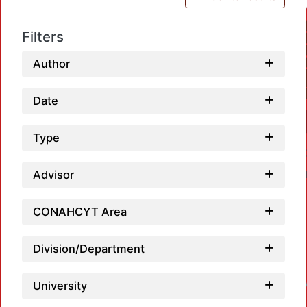
Filters
Author
Date
Type
Advisor
CONAHCYT Area
Division/Department
Loadin
University