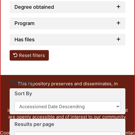
Degree obtained
Program
Has files
Reset filters
Settings
This repository preserves and disseminates, in
unrestricted open access, the teaching and research
Sort By
output of UAM Azcapotzalco. It also includes some
administrative and graphic documents from the
institution, as well as content from other institutions that
are openly accessible and of interest to our community.
Results per page
Cookie
Privacy
End User
Send
footer.link.contac