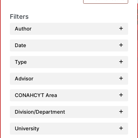
Filters
Author
Date
Type
Advisor
CONAHCYT Area
L
Division/Department
University