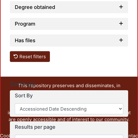
Degree obtained
Program
Has files
Reset filters
Settings
This repository preserves and disseminates, in
unrestricted open access, the teaching and research
Sort By
output of UAM Azcapotzalco. It also includes some
administrative and graphic documents from the
institution, as well as content from other institutions that
are openly accessible and of interest to our community.
Results per page
Cookie
Privacy
End User
Send
footer.link.contac