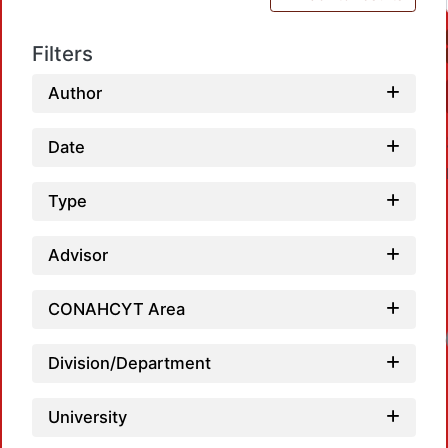
Filters
Author
Date
Type
Advisor
CONAHCYT Area
Loadin
Division/Department
University