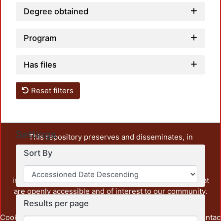
Degree obtained
Program
Has files
Reset filters
Settings
This repository preserves and disseminates, in
unrestricted open access, the teaching and research
Sort By
output of UAM Azcapotzalco. It also includes some
administrative and graphic documents from the
institution, as well as content from other institutions that
are openly accessible and of interest to our community.
Results per page
Cookie
Privacy
End User
Send
footer.link.contac