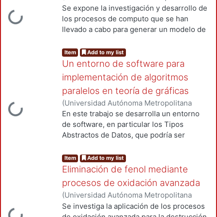
(México). Unidad Azcapotzalco.
Se expone la investigación y desarrollo de
ding...
Coordinación de Servicios de
los procesos de computo que se han
Información.
,
2002-05
)
RANGEL KUOPPA,
llevado a cabo para generar un modelo de
RISTO FERMIN
un objeto de la vida real, este objeto, son
las descargas eléctricas, se aborda el
Item
Add to my list
problema desde una perspectiva
Un entorno de software para
computacional en función de los
implementación de algoritmos
algoritmos requeridos para el
paralelos en teoría de gráficas
procesamiento de la información y a la
(
Universidad Autónoma Metropolitana
reconstrucción tomográfica 3D del modelo
ding...
(México). Unidad Azcapotzalco.
En este trabajo se desarrolla un entorno
de la descarga eléctrica, el modelo se
Coordinación de Servicios de
de software, en particular los Tipos
implementa a través del método de las
Información.
,
2002-08-20
)
Ortuño
Abstractos de Datos, que podría ser
mallas simplex.
Sánchez, M. Teresa
utilizados para la implementación de
algoritmos paralelos de Optimización
Item
Add to my list
Combinatoria y Teoría de Graficas Se
Eliminación de fenol mediante
estudió en particular un algoritmo paralelo
procesos de oxidación avanzada
para el problema del Conjunto
(
Universidad Autónoma Metropolitana
Independiente, el cual calcula todos los
(México). Unidad Azcapotzalco.
Se investiga la aplicación de los procesos
conjuntos independientes maximales de
Coordinación de Servicios de
de oxidación avanzada para la destrucción