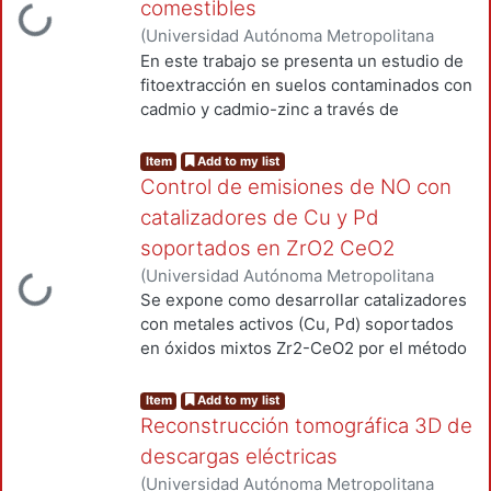
en el tratamiento del agua.
comestibles
ding...
(
Universidad Autónoma Metropolitana
(México). Unidad Azcapotzalco.
En este trabajo se presenta un estudio de
Coordinación de Servicios de
fitoextracción en suelos contaminados con
Información.
,
2001-11
)
Beltrán-
cadmio y cadmio-zinc a través de
Villavicencio, Margarita
especies vegetales comestibles como la
lechuga (Lactuga sativa) en dos
Item
Add to my list
variedades, la de hoja rizada (Lactuca
Control de emisiones de NO con
sativa crispa) y la romana (Lactuca sativa
catalizadores de Cu y Pd
longifolia), el calabacín (Cucurbita
soportados en ZrO2 CeO2
moschata) y el girasol (Helianthus annus).
(
Universidad Autónoma Metropolitana
El objetivo fue evaluar la capacidad de
ding...
(México). Unidad Azcapotzalco.
Se expone como desarrollar catalizadores
asimilación y concentración de cadmio y
Coordinación de Servicios de
con metales activos (Cu, Pd) soportados
zinc por las especies vegetales
Información.
,
2002
)
Vázquez Díaz, Alma
en óxidos mixtos Zr2-CeO2 por el método
mencionadas como un proceso de
Lília
sol-gel para controlar las emisiones de
restauración de suelos contaminados.
óxidos de nitrógeno.
Item
Add to my list
Reconstrucción tomográfica 3D de
descargas eléctricas
(
Universidad Autónoma Metropolitana