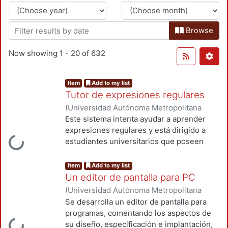
Browse
Now showing
1 - 20 of 632
Item
Add to my list
Tutor de expresiones regulares
(
Universidad Autónoma Metropolitana
(México). Unidad Azcapotzalco.
Este sistema intenta ayudar a aprender
Coordinación de Servicios de
expresiones regulares y está dirigido a
Información.
,
1990-05
)
GONZALEZ
ding...
estudiantes universitarios que poseen
BRAMBILA, SILVIA BEATRIZ
cierta experiencia en aprender, y en la
utilización de las computadoras. Este
Item
Add to my list
trabajo puede crear el interés por la
Un editor de pantalla para PC
investigación y desarrollo para mejorar
(
Universidad Autónoma Metropolitana
este tipo de sistemas.
(México). Unidad Azcapotzalco.
Se desarrolla un editor de pantalla para
Coordinación de Servicios de
programas, comentando los aspectos de
Información.
,
1991-09
)
Cadena Sandoval,
su diseño, especificación e implantación,