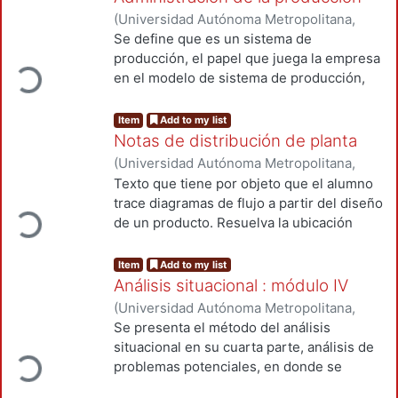
beneficios del manejo de materiales son:
un análisis de movimiento de materiales
(
Universidad Autónoma Metropolitana,
Reducir costos; disminuir desperdicios;
de manera que una cuestión de
Unidad Azcapotzalco, División de Ciencias
Se define que es un sistema de
Aumentar la capacidad productiva de la
importancia es el costo de equipo, así
Loading...
Básicas e Ingeniería
,
2008
)
Henaine Abed,
producción, el papel que juega la empresa
empresa; Mejorar las condiciones de
como los costos auxiliares y los costos de
María Guadalupe
en el modelo de sistema de producción,
trabajo.
instalación.
los modelos de sistemas de producción
que existen, la planeación y control de la
Item
Add to my list
producción, los pronósticos que se
Notas de distribución de planta
pueden realizar, los inventarios y la
(
Universidad Autónoma Metropolitana,
programación de operaciones.
Unidad Azcapotzalco, División de Ciencias
Texto que tiene por objeto que el alumno
Loading...
Básicas e Ingeniería, Departamento de
trace diagramas de flujo a partir del diseño
Sistemas
,
2008
)
López Peralta, Julian
de un producto. Resuelva la ubicación
óptima del equipo productivo y cuantifique
áreas para materiales en proceso.
Item
Add to my list
Determinando los servicios necesarios
Análisis situacional : módulo IV
para ese equipo. PALABRAS CLAVE: Flow
(
Universidad Autónoma Metropolitana,
charts. Factory management.
Unidad Azcapotzalco, División de Ciencias
Se presenta el método del análisis
Loading...
Básicas e Ingeniería, Departamento de
situacional en su cuarta parte, análisis de
Sistemas
,
2009
)
Hanel del Valle, Jorge
problemas potenciales, en donde se
describe el procedimiento para evaluar el