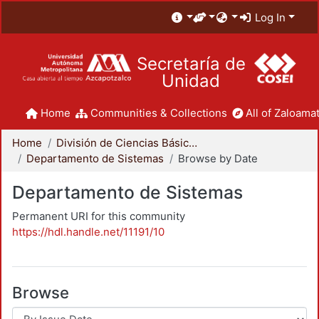
Log In
Secretaría de
Unidad
Home
Communities & Collections
All of Zaloamat
Home
División de Ciencias Básicas e Ingeniería
Departamento de Sistemas
Browse by Date
Departamento de Sistemas
Permanent URI for this community
https://hdl.handle.net/11191/10
Browse