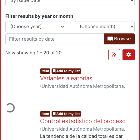
Filter results by year or month
Browse
Now showing
1 - 20 of 20
Item
Add to my list
Variables aleatorias
(
Universidad Autónoma Metropolitana,
Unidad Azcapotzalco, División de Ciencias
Loading...
Básicas e Ingeniería, Departamento de
Sistemas
,
1990
)
Gutiérrez Andrade, Miguel
Ángel
Item
Add to my list
Control estadístico del proceso
(
Universidad Autónoma Metropolitana,
Unidad Azcapotzalco, División de Ciencias
La tendencia de la calidad total es dar