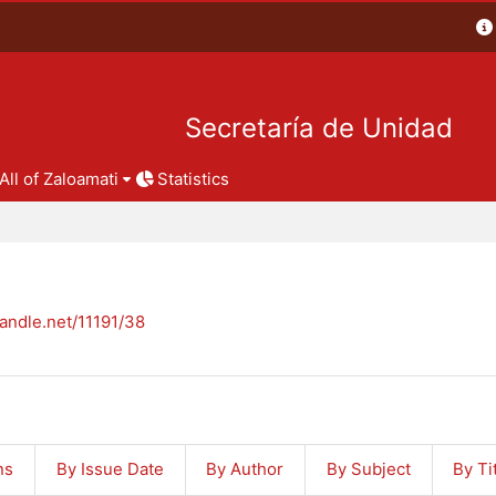
Secretaría de Unidad
All of Zaloamati
Statistics
handle.net/11191/38
ns
By Issue Date
By Author
By Subject
By Ti