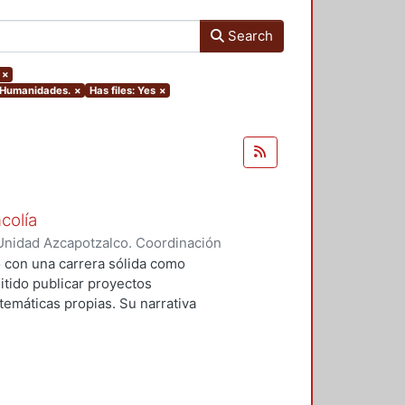
Search
×
y Humanidades.
×
Has files: Yes
×
colía
Unidad Azcapotzalco. Coordinación
íaz, Nadia
o con una carrera sólida como
itido publicar proyectos
 temáticas propias. Su narrativa
horror y la nostalgia, la
. Ilustrador narrador gráfico,
o como Tony Sandoval, es oriundo
igación, elegí trabajar con sus
, en las cuales el autor realizó