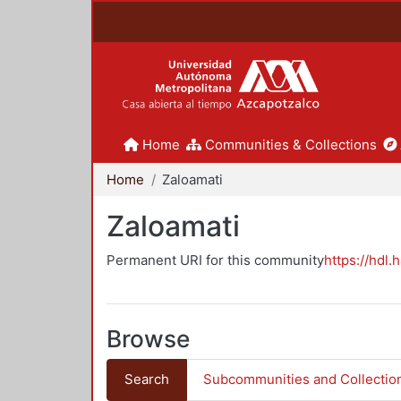
Home
Communities & Collections
Home
Zaloamati
Zaloamati
Permanent URI for this community
https://hdl.
Browse
Search
Subcommunities and Collectio