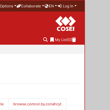
Options
Collaborate
EN
Log In
My List
[0]
tle
browse.comcol.by.conahcyt