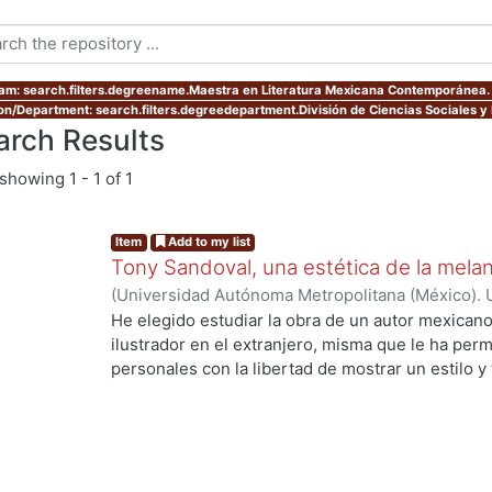
am: search.filters.degreename.Maestra en Literatura Mexicana Contemporánea.
ion/Department: search.filters.degreedepartment.División de Ciencias Sociales 
arch Results
showing
1 - 1 of 1
Item
Add to my list
Tony Sandoval, una estética de la melan
(
Universidad Autónoma Metropolitana (México). 
de Servicios de Información.
,
2019-10
)
Vázquez D
He elegido estudiar la obra de un autor mexican
ilustrador en el extranjero, misma que le ha perm
personales con la libertad de mostrar un estilo y
gráfica sumerge al lector en esa diégesis entre el 
sensualidad y la violencia, la realidad y la ficción
Manuel Antonio Sandoval Arballo mejor conocid
de Ciudad Obregón, Sonora (1973), En esta invest
novelas de corte fantástico publicadas en español