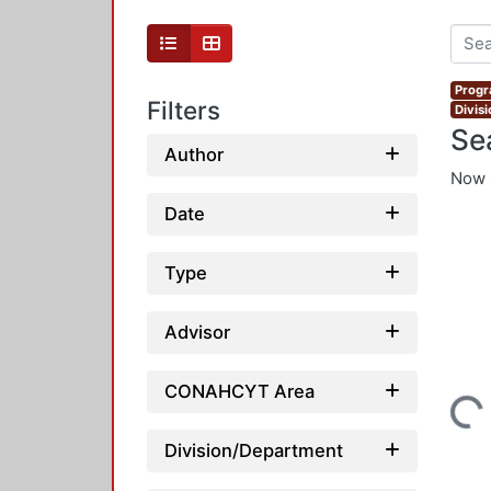
Progr
Filters
Divis
Se
Author
Now 
Date
Type
Advisor
CONAHCYT Area
Loading...
Division/Department