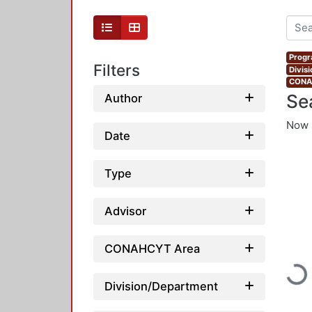
Progr
Filters
Divis
CONAH
Se
Author
Now 
Date
Type
Advisor
CONAHCYT Area
Loadi
Division/Department