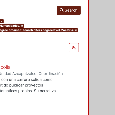
Search
×
y Humanidades.
×
egree obtained: search.filters.degreelevel.Maestría.
×
colía
Unidad Azcapotzalco. Coordinación
íaz, Nadia
o con una carrera sólida como
itido publicar proyectos
 temáticas propias. Su narrativa
horror y la nostalgia, la
. Ilustrador narrador gráfico,
o como Tony Sandoval, es oriundo
igación, elegí trabajar con sus