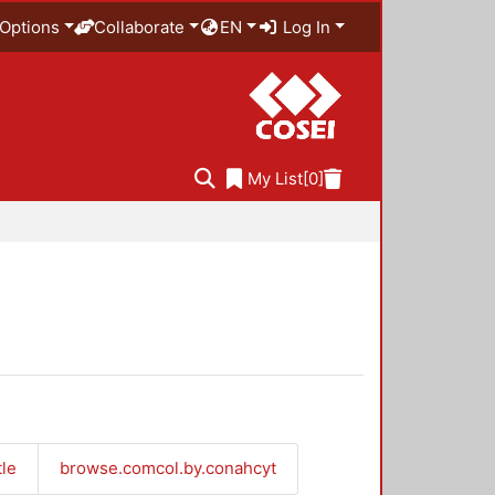
Options
Collaborate
EN
Log In
My List
[0]
tle
browse.comcol.by.conahcyt