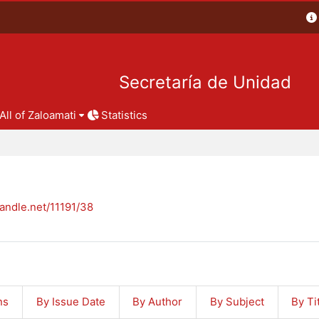
Secretaría de Unidad
All of Zaloamati
Statistics
handle.net/11191/38
ns
By Issue Date
By Author
By Subject
By Ti