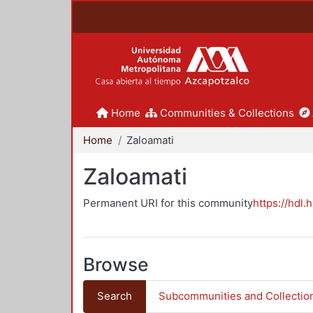
Home
Communities & Collections
Home
Zaloamati
Zaloamati
Permanent URI for this community
https://hdl.
Browse
Search
Subcommunities and Collectio