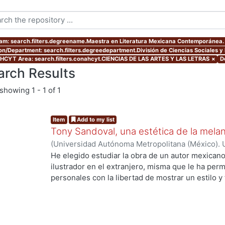
am: search.filters.degreename.Maestra en Literatura Mexicana Contemporánea.
ion/Department: search.filters.degreedepartment.División de Ciencias Sociales 
CYT Area: search.filters.conahcyt.CIENCIAS DE LAS ARTES Y LAS LETRAS
×
D
arch Results
showing
1 - 1 of 1
Item
Add to my list
Tony Sandoval, una estética de la melan
(
Universidad Autónoma Metropolitana (México). 
de Servicios de Información.
,
2019-10
)
Vázquez D
He elegido estudiar la obra de un autor mexican
ilustrador en el extranjero, misma que le ha perm
personales con la libertad de mostrar un estilo y
gráfica sumerge al lector en esa diégesis entre el 
ng...
sensualidad y la violencia, la realidad y la ficción
Manuel Antonio Sandoval Arballo mejor conocid
de Ciudad Obregón, Sonora (1973), En esta invest