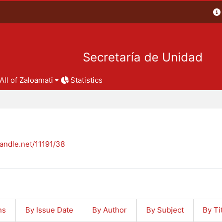
Secretaría de Unidad
All of Zaloamati
Statistics
handle.net/11191/38
ns
By Issue Date
By Author
By Subject
By Ti