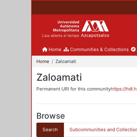
Home
Communities & Collections
Home
Zaloamati
Zaloamati
Permanent URI for this community
https://hdl.
Browse
Search
Subcommunities and Collectio