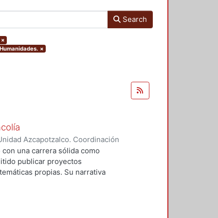
Search
×
y Humanidades.
×
colía
Unidad Azcapotzalco. Coordinación
íaz, Nadia
o con una carrera sólida como
itido publicar proyectos
 temáticas propias. Su narrativa
horror y la nostalgia, la
. Ilustrador narrador gráfico,
o como Tony Sandoval, es oriundo
igación, elegí trabajar con sus