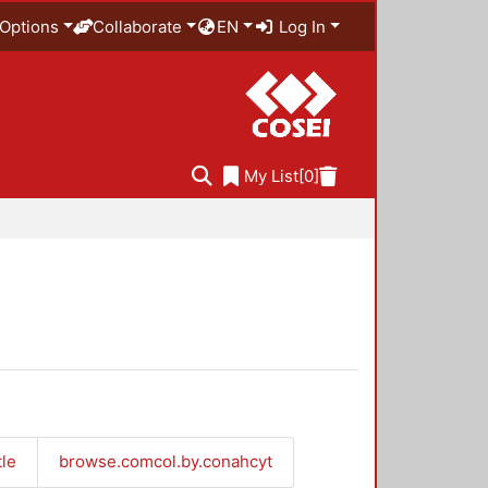
Options
Collaborate
EN
Log In
My List
[0]
tle
browse.comcol.by.conahcyt