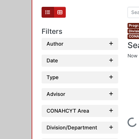
Progr
Filters
Divis
CONAH
Se
Author
Now 
Date
Type
Advisor
CONAHCYT Area
Loading...
Division/Department