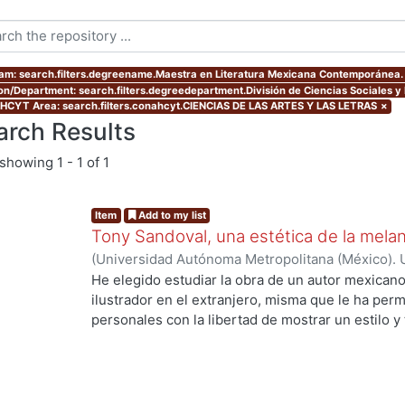
am: search.filters.degreename.Maestra en Literatura Mexicana Contemporánea.
ion/Department: search.filters.degreedepartment.División de Ciencias Sociales 
CYT Area: search.filters.conahcyt.CIENCIAS DE LAS ARTES Y LAS LETRAS
×
arch Results
showing
1 - 1 of 1
Item
Add to my list
Tony Sandoval, una estética de la melan
(
Universidad Autónoma Metropolitana (México). 
de Servicios de Información.
,
2019-10
)
Vázquez D
He elegido estudiar la obra de un autor mexican
ilustrador en el extranjero, misma que le ha perm
personales con la libertad de mostrar un estilo y
gráfica sumerge al lector en esa diégesis entre el 
sensualidad y la violencia, la realidad y la ficción
Manuel Antonio Sandoval Arballo mejor conocid
de Ciudad Obregón, Sonora (1973), En esta invest